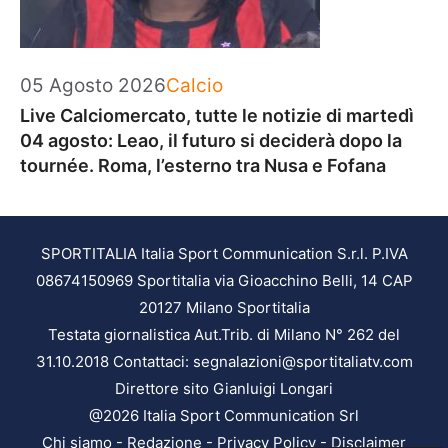
Categorie
05 Agosto 2026
Calcio
Live Calciomercato, tutte le notizie di martedì
04 agosto: Leao, il futuro si deciderà dopo la
tournée. Roma, l’esterno tra Nusa e Fofana
SPORTITALIA Italia Sport Communication S.r.l. P.IVA
08674150969 Sportitalia via Gioacchino Belli, 14 CAP
20127 Milano Sportitalia
Testata giornalistica Aut.Trib. di Milano N° 262 del
31.10.2018 Contattaci: segnalazioni@sportitaliatv.com
Direttore sito Gianluigi Longari
@2026 Italia Sport Communication Srl
Chi siamo
-
Redazione
-
Privacy Policy
-
Disclaimer