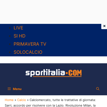
×
Vai
LIVE
al
SI HD
contenuto
PRIMAVERA TV
SOLOCALCIO
Menu
Home
»
Calcio
»
Calciomercato, tutte le trattative di giornata:
Sarri, accordo per risolvere con la Lazio. Rivoluzione Milan, la