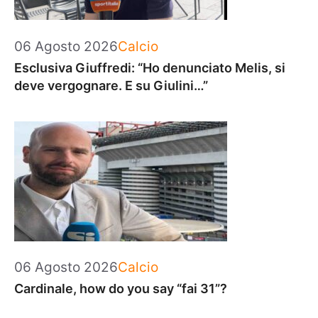
Categorie
06 Agosto 2026
Calcio
Esclusiva Giuffredi: “Ho denunciato Melis, si
deve vergognare. E su Giulini…”
Categorie
06 Agosto 2026
Calcio
Cardinale, how do you say “fai 31”?