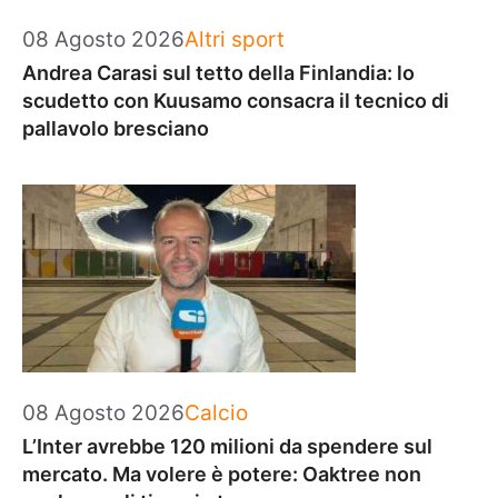
Categorie
08 Agosto 2026
Altri sport
Andrea Carasi sul tetto della Finlandia: lo
scudetto con Kuusamo consacra il tecnico di
pallavolo bresciano
Categorie
08 Agosto 2026
Calcio
L’Inter avrebbe 120 milioni da spendere sul
mercato. Ma volere è potere: Oaktree non