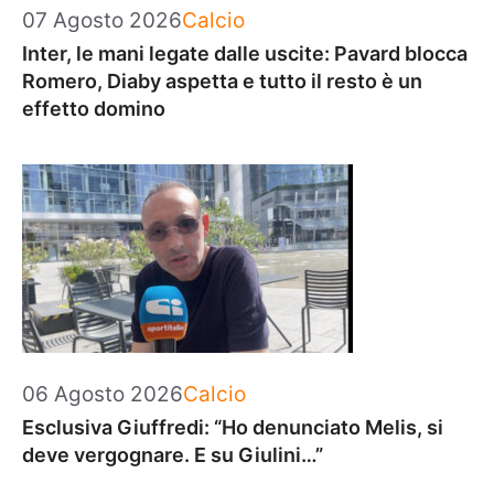
Categorie
07 Agosto 2026
Calcio
Inter, le mani legate dalle uscite: Pavard blocca
Romero, Diaby aspetta e tutto il resto è un
effetto domino
Categorie
06 Agosto 2026
Calcio
Esclusiva Giuffredi: “Ho denunciato Melis, si
deve vergognare. E su Giulini…”