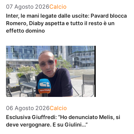
Categorie
07 Agosto 2026
Calcio
Inter, le mani legate dalle uscite: Pavard blocca
Romero, Diaby aspetta e tutto il resto è un
effetto domino
Categorie
06 Agosto 2026
Calcio
Esclusiva Giuffredi: “Ho denunciato Melis, si
deve vergognare. E su Giulini…”