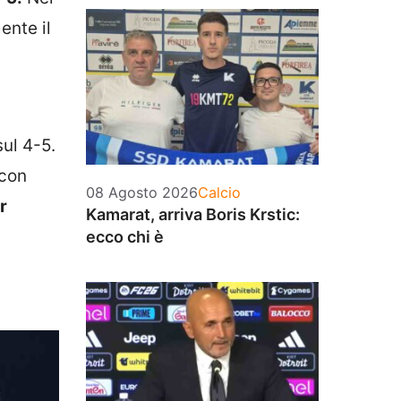
ente il
sul 4-5.
 con
Categorie
08 Agosto 2026
Calcio
r
Kamarat, arriva Boris Krstic:
ecco chi è