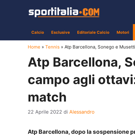
Vai
al
contenuto
Calcio
Esclusive
Editoriale Calcio
Motori
Home
»
Tennis
»
Atp Barcellona, Sonego e Musetti i
Atp Barcellona, S
campo agli ottavi:
match
22 Aprile 2022
di
Alessandro
Atp Barcellona, dopo la sospensione pro