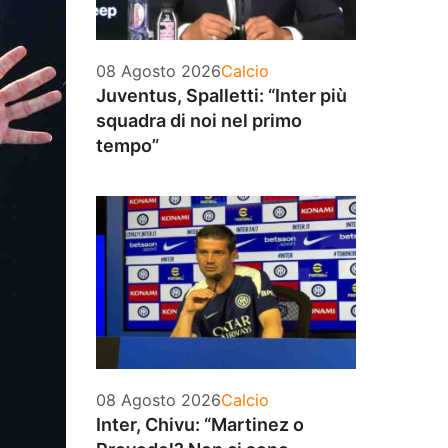
Categorie
08 Agosto 2026
Calcio
Juventus, Spalletti: “Inter più
squadra di noi nel primo
tempo”
Categorie
08 Agosto 2026
Calcio
Inter, Chivu: “Martinez o