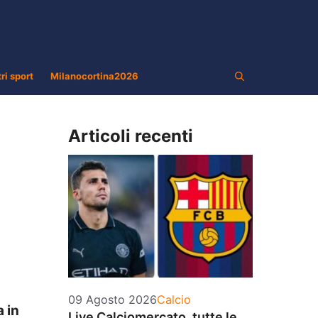
tri sport
Milanocortina2026
Articoli recenti
Categorie
09 Agosto 2026
Calcio
 in
Live Calciomercato, tutte le