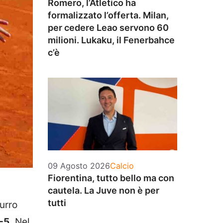
Romero, l’Atletico ha
formalizzato l’offerta. Milan,
per cedere Leao servono 60
milioni. Lukaku, il Fenerbahce
c’è
Categorie
09 Agosto 2026
Calcio
Fiorentina, tutto bello ma con
cautela. La Juve non è per
tutti
zurro
-5.
Nel