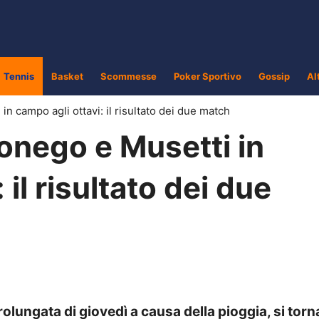
Tennis
Basket
Scommesse
Poker Sportivo
Gossip
Al
n campo agli ottavi: il risultato dei due match
onego e Musetti in
 il risultato dei due
lungata di giovedì a causa della pioggia, si torna