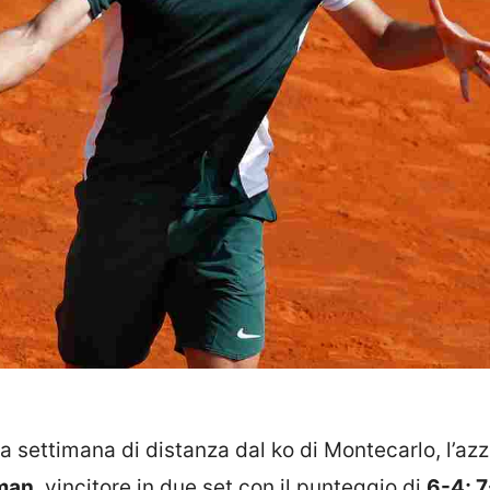
na settimana di distanza dal ko di Montecarlo, l’az
man
, vincitore in due set con il punteggio di
6-4; 7