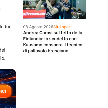
i
di due
Categorie
08 Agosto 2026
Altri sport
Andrea Carasi sul tetto della
Finlandia: lo scudetto con
Kuusamo consacra il tecnico
del
di pallavolo bresciano
io.