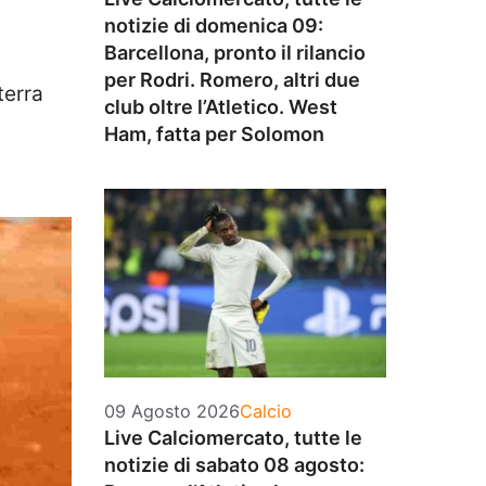
notizie di domenica 09:
Barcellona, pronto il rilancio
per Rodri. Romero, altri due
terra
club oltre l’Atletico. West
Ham, fatta per Solomon
Categorie
09 Agosto 2026
Calcio
Live Calciomercato, tutte le
notizie di sabato 08 agosto: