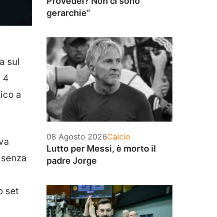
Provedel? Non ci sono
gerarchie”
ta sul
 4
tico a
Categorie
08 Agosto 2026
Calcio
ova
Lutto per Messi, è morto il
, senza
padre Jorge
o set