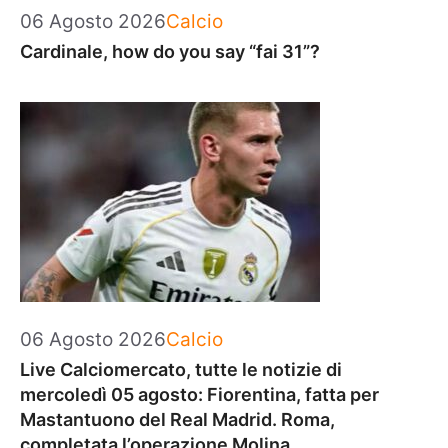
Categorie
06 Agosto 2026
Calcio
Cardinale, how do you say “fai 31”?
Categorie
06 Agosto 2026
Calcio
Live Calciomercato, tutte le notizie di
mercoledì 05 agosto: Fiorentina, fatta per
Mastantuono del Real Madrid. Roma,
completata l’operazione Molina