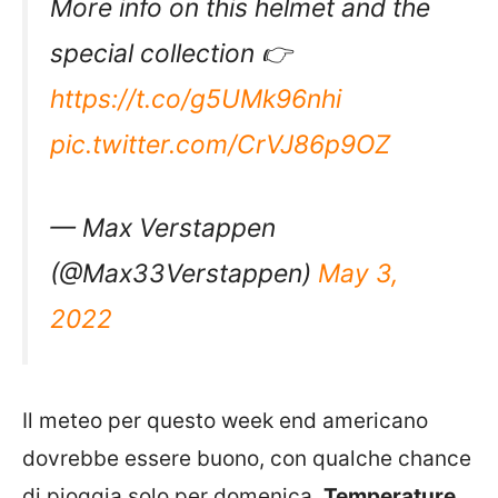
More info on this helmet and the
special collection 👉
https://t.co/g5UMk96nhi
pic.twitter.com/CrVJ86p9OZ
— Max Verstappen
(@Max33Verstappen)
May 3,
2022
Il meteo per questo week end americano
dovrebbe essere buono, con qualche chance
di pioggia solo per domenica.
Temperature