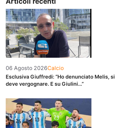
Articoli recenti
Categorie
06 Agosto 2026
Calcio
Esclusiva Giuffredi: “Ho denunciato Melis, si
deve vergognare. E su Giulini…”