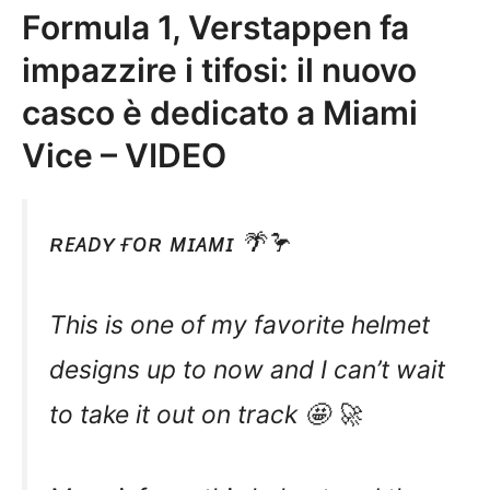
Formula 1, Verstappen fa
impazzire i tifosi: il nuovo
casco è dedicato a Miami
Vice – VIDEO
ʀᴇᴀᴅʏ ғᴏʀ ᴍɪᴀᴍɪ 🌴🦩
This is one of my favorite helmet
designs up to now and I can’t wait
to take it out on track 🤩 🚀