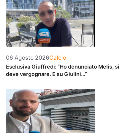
Categorie
06 Agosto 2026
Calcio
Esclusiva Giuffredi: “Ho denunciato Melis, si
deve vergognare. E su Giulini…”