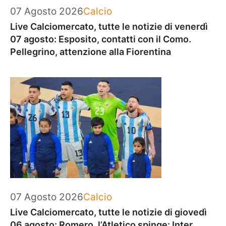
Categorie
07 Agosto 2026
Calcio
Live Calciomercato, tutte le notizie di venerdì
07 agosto: Esposito, contatti con il Como.
Pellegrino, attenzione alla Fiorentina
Categorie
07 Agosto 2026
Calcio
Live Calciomercato, tutte le notizie di giovedì
06 agosto: Romero, l’Atletico spinge: Inter