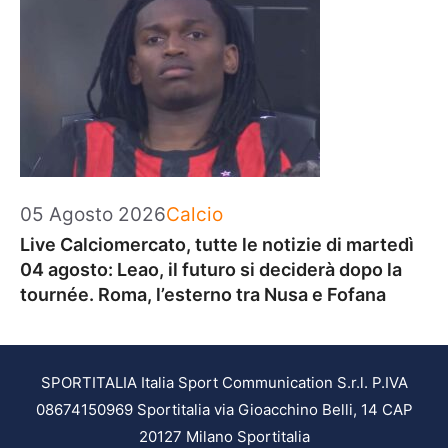
Categorie
05 Agosto 2026
Calcio
Live Calciomercato, tutte le notizie di martedì
04 agosto: Leao, il futuro si deciderà dopo la
tournée. Roma, l’esterno tra Nusa e Fofana
SPORTITALIA Italia Sport Communication S.r.l. P.IVA
08674150969 Sportitalia via Gioacchino Belli, 14 CAP
20127 Milano Sportitalia