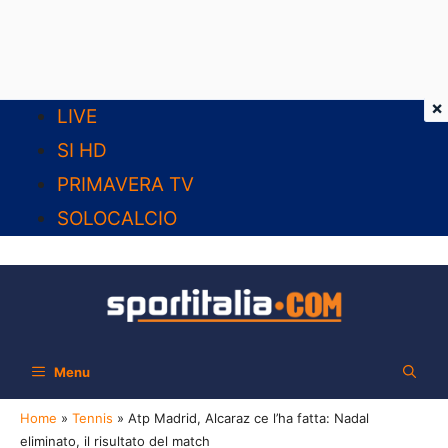
×
Vai
LIVE
al
SI HD
contenuto
PRIMAVERA TV
SOLOCALCIO
Menu
Home
»
Tennis
»
Atp Madrid, Alcaraz ce l’ha fatta: Nadal
eliminato, il risultato del match