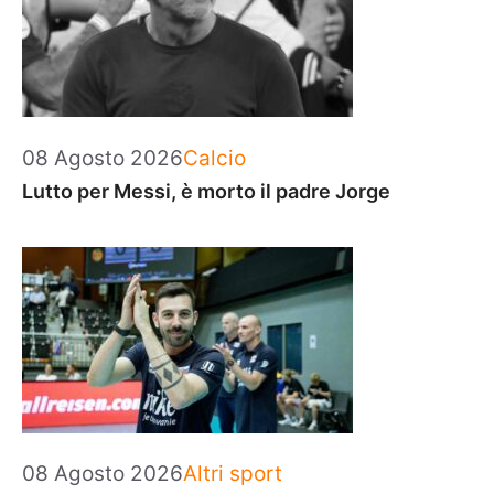
Categorie
08 Agosto 2026
Calcio
Lutto per Messi, è morto il padre Jorge
Categorie
08 Agosto 2026
Altri sport