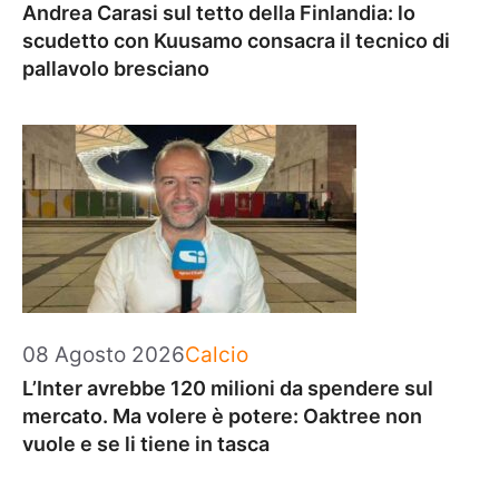
Andrea Carasi sul tetto della Finlandia: lo
scudetto con Kuusamo consacra il tecnico di
pallavolo bresciano
Categorie
08 Agosto 2026
Calcio
L’Inter avrebbe 120 milioni da spendere sul
mercato. Ma volere è potere: Oaktree non
vuole e se li tiene in tasca