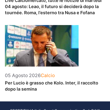
Live Calciomercato, tutte le notizie di martedì
04 agosto: Leao, il futuro si deciderà dopo la
tournée. Roma, l’esterno tra Nusa e Fofana
Categorie
05 Agosto 2026
Calcio
Per Lucio è grasso che Kolo. Inter, il raccolto
dopo la semina