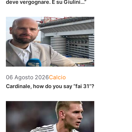
deve vergognare. E su Giulini…”
Categorie
06 Agosto 2026
Calcio
Cardinale, how do you say “fai 31”?