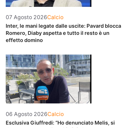
Categorie
07 Agosto 2026
Calcio
Inter, le mani legate dalle uscite: Pavard blocca
Romero, Diaby aspetta e tutto il resto è un
effetto domino
Categorie
06 Agosto 2026
Calcio
Esclusiva Giuffredi: “Ho denunciato Melis, si