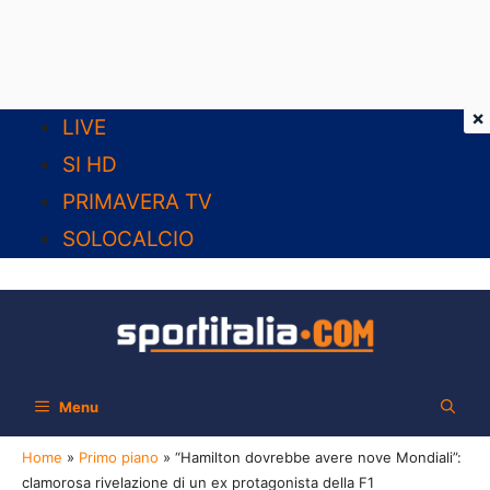
×
Vai
LIVE
al
SI HD
contenuto
PRIMAVERA TV
SOLOCALCIO
Menu
Home
»
Primo piano
»
“Hamilton dovrebbe avere nove Mondiali”:
clamorosa rivelazione di un ex protagonista della F1