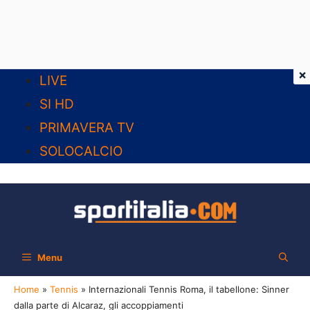
×
Vai
LIVE
al
SI HD
contenuto
PRIMAVERA TV
SOLOCALCIO
Menu
Home
»
Tennis
»
Internazionali Tennis Roma, il tabellone: Sinner
dalla parte di Alcaraz, gli accoppiamenti