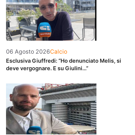
Categorie
06 Agosto 2026
Calcio
Esclusiva Giuffredi: “Ho denunciato Melis, si
deve vergognare. E su Giulini…”