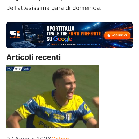
dell’attesissima gara di domenica.
Articoli recenti
Categorie