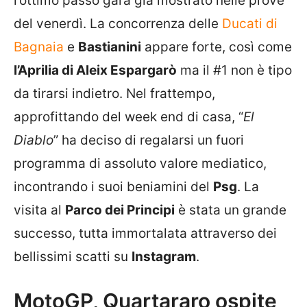
l’ottimo passo gara già mostrato nelle prove
del venerdì. La concorrenza delle
Ducati di
Bagnaia
e
Bastianini
appare forte, così come
l’Aprilia di Aleix Espargarò
ma il #1 non è tipo
da tirarsi indietro. Nel frattempo,
approfittando del week end di casa, “
El
Diablo
” ha deciso di regalarsi un fuori
programma di assoluto valore mediatico,
incontrando i suoi beniamini del
Psg
. La
visita al
Parco dei Principi
è stata un grande
successo, tutta immortalata attraverso dei
bellissimi scatti su
Instagram
.
MotoGP, Quartararo ospite