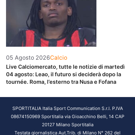
Categorie
05 Agosto 2026
Calcio
Live Calciomercato, tutte le notizie di martedì
04 agosto: Leao, il futuro si deciderà dopo la
tournée. Roma, l’esterno tra Nusa e Fofana
SPORTITALIA Italia Sport Communication S.r.l. P.IVA
08674150969 Sportitalia via Gioacchino Belli, 14 CAP
20127 Milano Sportitalia
Testata giornalistica Aut.Trib. di Milano N° 262 del