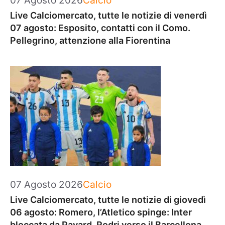
07 Agosto 2026
Calcio
Live Calciomercato, tutte le notizie di venerdì
07 agosto: Esposito, contatti con il Como.
Pellegrino, attenzione alla Fiorentina
Categorie
07 Agosto 2026
Calcio
Live Calciomercato, tutte le notizie di giovedì
06 agosto: Romero, l’Atletico spinge: Inter
bloccata da Pavard. Rodri verso il Barcellona.