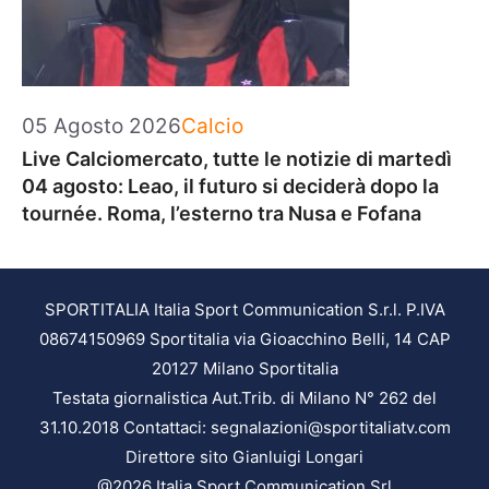
Categorie
05 Agosto 2026
Calcio
Live Calciomercato, tutte le notizie di martedì
04 agosto: Leao, il futuro si deciderà dopo la
tournée. Roma, l’esterno tra Nusa e Fofana
SPORTITALIA Italia Sport Communication S.r.l. P.IVA
08674150969 Sportitalia via Gioacchino Belli, 14 CAP
20127 Milano Sportitalia
Testata giornalistica Aut.Trib. di Milano N° 262 del
31.10.2018 Contattaci: segnalazioni@sportitaliatv.com
Direttore sito Gianluigi Longari
@2026 Italia Sport Communication Srl