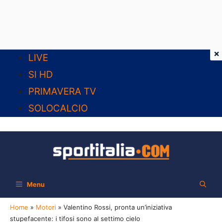
×
Vai
LIVE
al
SI HD
contenuto
PRIMAVERA TV
SOLOCALCIO
Menu
Home
»
Motori
»
Valentino Rossi, pronta un’iniziativa
stupefacente: i tifosi sono al settimo cielo