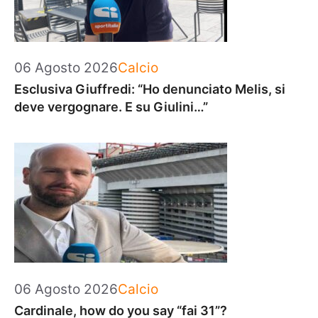
Categorie
06 Agosto 2026
Calcio
Esclusiva Giuffredi: “Ho denunciato Melis, si
deve vergognare. E su Giulini…”
Categorie
06 Agosto 2026
Calcio
Cardinale, how do you say “fai 31”?