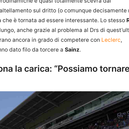
erodinamiche e quasi totalmente scevra dal
 saltellamento sul dritto (o comunque decisament
ta che è tornata ad essere interessante. Lo stesso
lungo, anche grazie al problema al Drs di quest’ul
erano ancora in grado di competere con
Leclerc
,
nno dato filo da torcere a
Sainz
.
na la carica: “Possiamo tornare