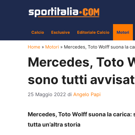
Vai
al
contenuto
Calcio
Esclusive
Editoriale Calcio
Motori
Home
»
Motori
»
Mercedes, Toto Wolff suona la cari
Mercedes, Toto Wo
sono tutti avvisat
25 Maggio 2022
di
Angelo Papi
Mercedes, Toto Wolff suona la carica: s
tutta un’altra storia