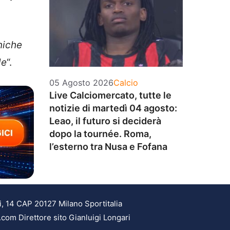
niche
le
“.
Categorie
05 Agosto 2026
Calcio
Live Calciomercato, tutte le
notizie di martedì 04 agosto:
Leao, il futuro si deciderà
dopo la tournée. Roma,
l’esterno tra Nusa e Fofana
i, 14 CAP 20127 Milano Sportitalia
.com Direttore sito Gianluigi Longari