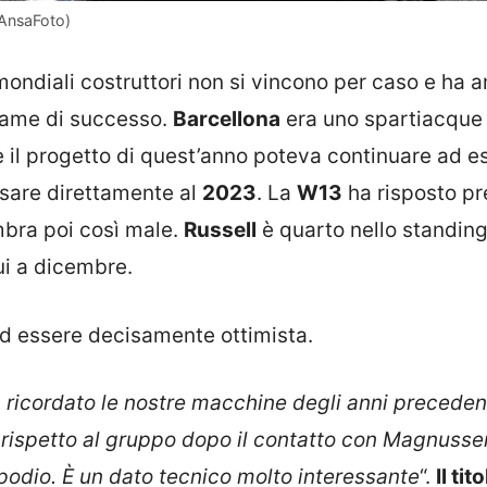
(AnsaFoto)
mondiali costruttori non si vincono per caso e ha 
 fame di successo.
Barcellona
era uno spartiacque
 il progetto di quest’anno poteva continuare ad e
sare direttamente al
2023
. La
W13
ha risposto pr
mbra poi così male.
Russell
è quarto nello standing
ui a dicembre.
d essere decisamente ottimista.
 ricordato le nostre macchine degli anni precedent
rispetto al gruppo dopo il contatto con Magnusse
 podio. È un dato tecnico molto interessante
“.
Il ti