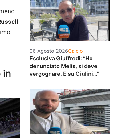
e meno
Russell
timo.
Categorie
06 Agosto 2026
Calcio
Esclusiva Giuffredi: “Ho
denunciato Melis, si deve
 in
vergognare. E su Giulini…”