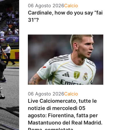
Categorie
06 Agosto 2026
Calcio
Cardinale, how do you say “fai
31”?
Categorie
06 Agosto 2026
Calcio
Live Calciomercato, tutte le
notizie di mercoledì 05
agosto: Fiorentina, fatta per
Mastantuono del Real Madrid.
Roma, completata