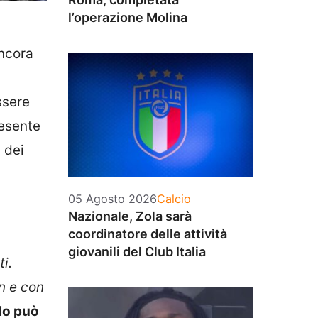
l’operazione Molina
ancora
ssere
esente
 dei
Categorie
05 Agosto 2026
Calcio
Nazionale, Zola sarà
coordinatore delle attività
giovanili del Club Italia
i.
n e con
tolo può