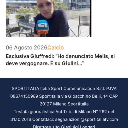
Categorie
06 Agosto 2026
Calcio
Esclusiva Giuffredi: “Ho denunciato Melis, si
deve vergognare. E su Giulini…”
SPORTITALIA Italia Sport Communication S.r.l. P.IVA
08674150969 Sportitalia via Gioacchino Belli, 14 CAP
20127 Milano Sportitalia
Testata giornalistica Aut.Trib. di Milano N° 262 del
31.10.2018 Contattaci: segnalazioni@sportitaliatv.com
Direttore sito Gianluigi Longari