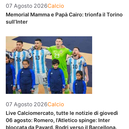
Categorie
07 Agosto 2026
Calcio
Memorial Mamma e Papà Cairo: trionfa il Torino
sull’Inter
Categorie
07 Agosto 2026
Calcio
Live Calciomercato, tutte le notizie di giovedì
06 agosto: Romero, l’Atletico spinge: Inter
bloccata da Pavard. Rodri verso il Barcellona.