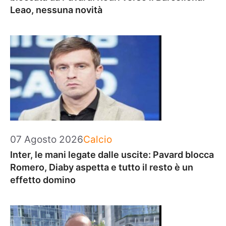
Leao, nessuna novità
Categorie
07 Agosto 2026
Calcio
Inter, le mani legate dalle uscite: Pavard blocca
Romero, Diaby aspetta e tutto il resto è un
effetto domino