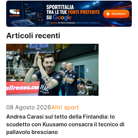
Articoli recenti
Categorie
08 Agosto 2026
Altri sport
Andrea Carasi sul tetto della Finlandia: lo
scudetto con Kuusamo consacra il tecnico di
pallavolo bresciano