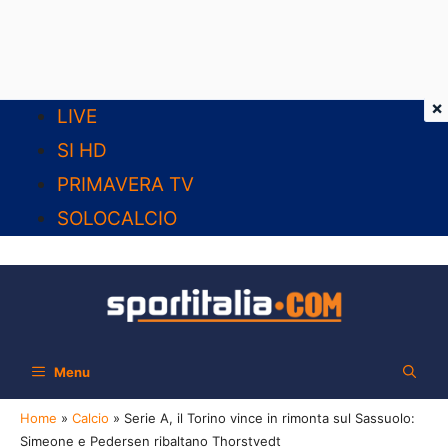
×
Vai
LIVE
al
SI HD
contenuto
PRIMAVERA TV
SOLOCALCIO
Menu
Home
»
Calcio
»
Serie A, il Torino vince in rimonta sul Sassuolo:
Simeone e Pedersen ribaltano Thorstvedt