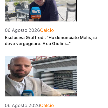
Categorie
06 Agosto 2026
Calcio
Esclusiva Giuffredi: “Ho denunciato Melis, si
deve vergognare. E su Giulini…”
Categorie
06 Agosto 2026
Calcio