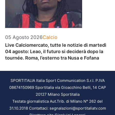
Categorie
05 Agosto 2026
Calcio
Live Calciomercato, tutte le notizie di martedì
04 agosto: Leao, il futuro si deciderà dopo la
tournée. Roma, l’esterno tra Nusa e Fofana
SPORTITALIA Italia Sport Communication S.r.l. P.IVA
08674150969 Sportitalia via Gioacchino Belli, 14 CAP
20127 Milano Sportitalia
Testata giornalistica Aut.Trib. di Milano N° 262 del
31.10.2018 Contattaci: segnalazioni@sportitaliatv.com