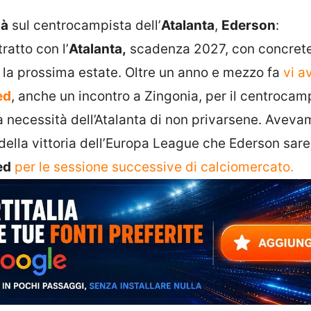
là
sul centrocampista dell’
Atalanta
,
Ederson
:
ratto con l’
Atalanta,
scadenza 2027, con concret
ub la prossima estate. Oltre un anno e mezzo fa
vi 
ed
, anche un incontro a Zingonia, per il centrocam
 la necessità dell’Atalanta di non privarsene. Avev
della vittoria dell’Europa League che Ederson sar
ed
per le sessione successive di calciomercato.