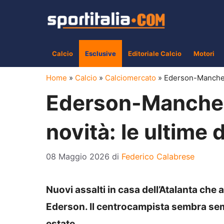
Vai
al
contenuto
Calcio
Esclusive
Editoriale Calcio
Motori
Home
»
Calcio
»
Calciomercato
»
Ederson-Manchest
Ederson-Manchest
novità: le ultime 
08 Maggio 2026
di
Federico Calabrese
Nuovi assalti in casa dell’Atalanta che 
Ederson. Il centrocampista sembra sempr
estate.