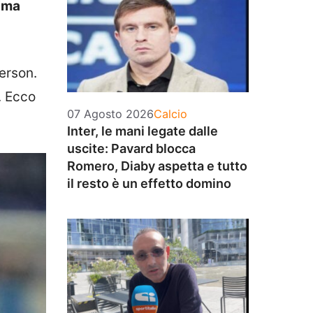
sima
derson.
. Ecco
Categorie
07 Agosto 2026
Calcio
Inter, le mani legate dalle
uscite: Pavard blocca
Romero, Diaby aspetta e tutto
il resto è un effetto domino