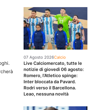
Categorie
07 Agosto 2026
Calcio
oghi.
Live Calciomercato, tutte le
notizie di giovedì 06 agosto:
rcherà
Romero, l’Atletico spinge:
Inter bloccata da Pavard.
Rodri verso il Barcellona.
Leao, nessuna novità