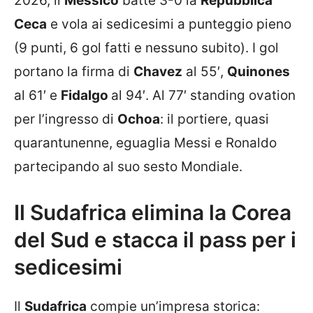
2026, il
Messico
batte 3-0 la
Repubblica
Ceca
e vola ai sedicesimi a punteggio pieno
(9 punti, 6 gol fatti e nessuno subito). I gol
portano la firma di
Chavez
al 55′,
Quinones
al 61′ e
Fidalgo
al 94′. Al 77′ standing ovation
per l’ingresso di
Ochoa
: il portiere, quasi
quarantunenne, eguaglia Messi e Ronaldo
partecipando al suo sesto Mondiale.
Il Sudafrica elimina la Corea
del Sud e stacca il pass per i
sedicesimi
Il
Sudafrica
compie un’impresa storica: