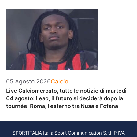
Categorie
05 Agosto 2026
Calcio
Live Calciomercato, tutte le notizie di martedì
04 agosto: Leao, il futuro si deciderà dopo la
tournée. Roma, l’esterno tra Nusa e Fofana
SPORTITALIA Italia Sport Communication S.r.l. P.IVA