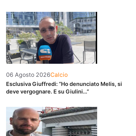
Categorie
06 Agosto 2026
Calcio
Esclusiva Giuffredi: “Ho denunciato Melis, si
deve vergognare. E su Giulini…”