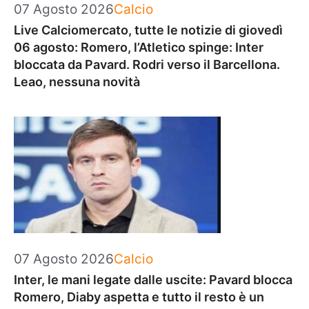
Categorie
07 Agosto 2026
Calcio
Live Calciomercato, tutte le notizie di giovedì
06 agosto: Romero, l’Atletico spinge: Inter
bloccata da Pavard. Rodri verso il Barcellona.
Leao, nessuna novità
Categorie
07 Agosto 2026
Calcio
Inter, le mani legate dalle uscite: Pavard blocca
Romero, Diaby aspetta e tutto il resto è un