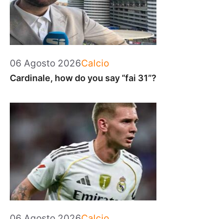
Categorie
06 Agosto 2026
Calcio
Cardinale, how do you say “fai 31”?
Categorie
06 Agosto 2026
Calcio