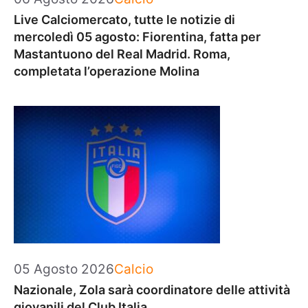
Live Calciomercato, tutte le notizie di
mercoledì 05 agosto: Fiorentina, fatta per
Mastantuono del Real Madrid. Roma,
completata l’operazione Molina
Categorie
05 Agosto 2026
Calcio
Nazionale, Zola sarà coordinatore delle attività
giovanili del Club Italia