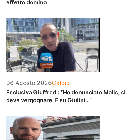
effetto domino
Categorie
06 Agosto 2026
Calcio
Esclusiva Giuffredi: “Ho denunciato Melis, si
deve vergognare. E su Giulini…”