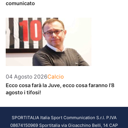
comunicato
Categorie
04 Agosto 2026
Calcio
Ecco cosa farà la Juve, ecco cosa faranno l’8
agosto i tifosi!
SPORTITALIA Italia Sport Communication S.r.l. P.IVA
08674150969 Sportitalia via Gioacchino Belli, 14 CAP