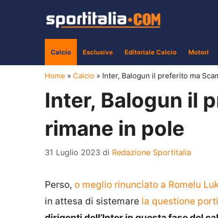
Vai
al
contenuto
Calcio
Esclusive
Editoriale Calcio
Motori
Home
»
Calcio
»
Inter, Balogun il preferito ma Sc
Inter, Balogun il
rimane in pole
31 Luglio 2023
di
Redazione Sportitalia
Perso,
o meglio rinunciato a Romelu Lu
in attesa di sistemare
la questione port
dirigenti dell’Inter in questa fase del 