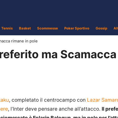
Tennis
Basket
Scommesse
Poker Sportivo
Gossip
Al
amacca rimane in pole
 preferito ma Scamacca
kaku
, completato il centrocampo con
Lazar Samar
iere
, l’Inter deve pensare anche all’attacco.
Il pref
calciomercato è Folarin Balogun, ma in pole per l’at