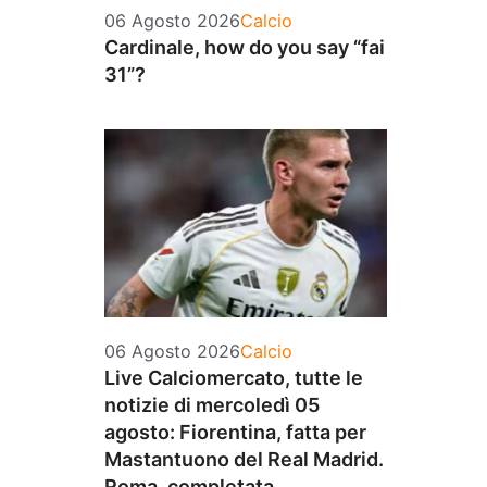
Categorie
06 Agosto 2026
Calcio
Cardinale, how do you say “fai
31”?
Categorie
06 Agosto 2026
Calcio
Live Calciomercato, tutte le
notizie di mercoledì 05
agosto: Fiorentina, fatta per
Mastantuono del Real Madrid.
Roma, completata