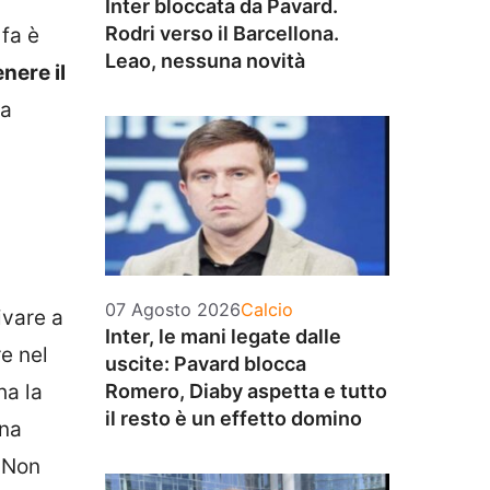
Inter bloccata da Pavard.
Rodri verso il Barcellona.
 fa è
Leao, nessuna novità
nere il
la
Categorie
07 Agosto 2026
Calcio
ivare a
Inter, le mani legate dalle
e nel
uscite: Pavard blocca
ha la
Romero, Diaby aspetta e tutto
il resto è un effetto domino
una
. Non