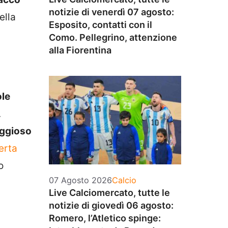
notizie di venerdì 07 agosto:
ella
Esposito, contatti con il
Como. Pellegrino, attenzione
alla Fiorentina
le
.
aggioso
erta
o
Categorie
07 Agosto 2026
Calcio
Live Calciomercato, tutte le
notizie di giovedì 06 agosto:
Romero, l’Atletico spinge: