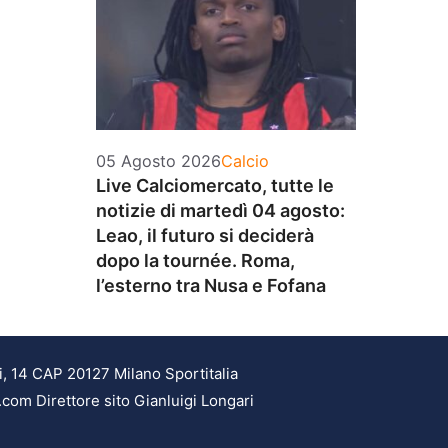
Categorie
05 Agosto 2026
Calcio
Live Calciomercato, tutte le
notizie di martedì 04 agosto:
Leao, il futuro si deciderà
dopo la tournée. Roma,
l’esterno tra Nusa e Fofana
i, 14 CAP 20127 Milano Sportitalia
.com Direttore sito Gianluigi Longari