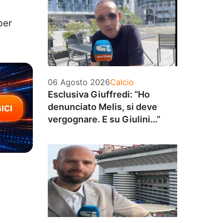
per
Categorie
06 Agosto 2026
Calcio
Esclusiva Giuffredi: “Ho
denunciato Melis, si deve
vergognare. E su Giulini…”