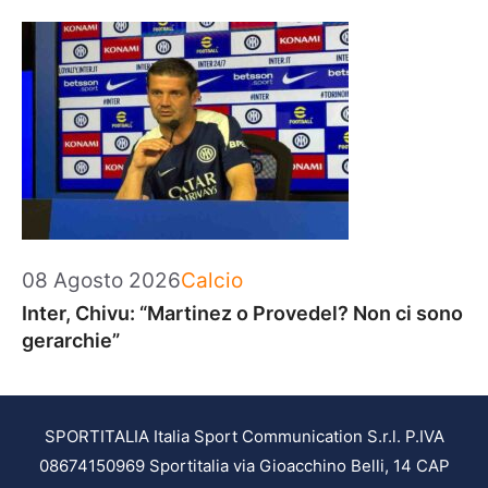
Categorie
08 Agosto 2026
Calcio
Inter, Chivu: “Martinez o Provedel? Non ci sono
gerarchie”
SPORTITALIA Italia Sport Communication S.r.l. P.IVA
08674150969 Sportitalia via Gioacchino Belli, 14 CAP