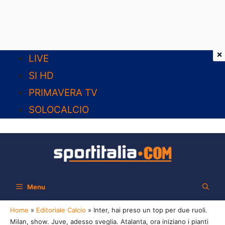
×
Vai
LIVE
al
SI HD
contenuto
PRIMAVERA TV
SOLOCALCIO
Menu
Home
»
Editoriale Calcio
»
Inter, hai preso un top per due ruoli.
Milan, show. Juve, adesso sveglia. Atalanta, ora iniziano i pianti