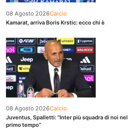
Categorie
08 Agosto 2026
Calcio
Kamarat, arriva Boris Krstic: ecco chi è
Categorie
08 Agosto 2026
Calcio
Juventus, Spalletti: “Inter più squadra di noi nel
primo tempo”