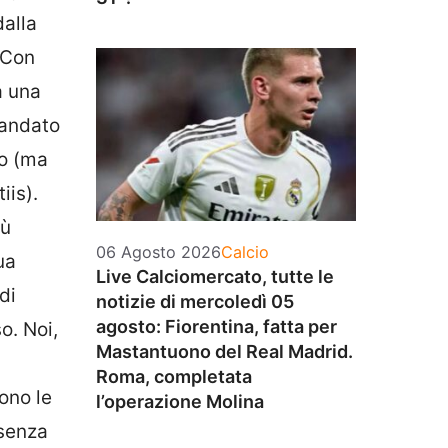
dalla
. Con
a una
 andato
io (ma
iis).
iù
Categorie
06 Agosto 2026
Calcio
ua
Live Calciomercato, tutte le
di
notizie di mercoledì 05
agosto: Fiorentina, fatta per
o. Noi,
Mastantuono del Real Madrid.
Roma, completata
ono le
l’operazione Molina
esenza