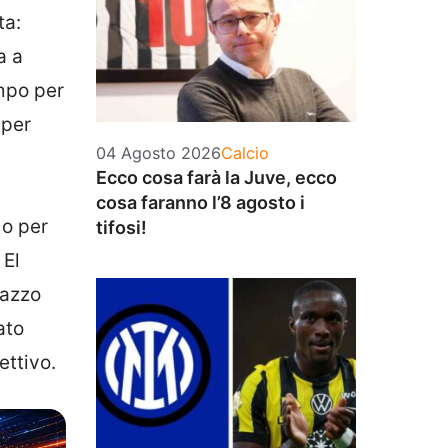
ta:
a a
empo per
 per
Categorie
04 Agosto 2026
Calcio
Ecco cosa farà la Juve, ecco
cosa faranno l’8 agosto i
mo per
tifosi!
 El
gazzo
ato
ettivo.