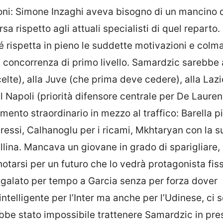
zioni: Simone Inzaghi aveva bisogno di un mancino 
sa rispetto agli attuali specialisti di quel reparto
 rispetta in pieno le suddette motivazioni e colm
a concorrenza di primo livello. Samardzic sarebbe
celte), alla Juve (che prima deve cedere), alla Laz
 Napoli (priorità difensore centrale per De Laurent
imento straordinario in mezzo al traffico: Barella p
ogressi, Calhanoglu per i ricami, Mkhtaryan con la s
llina. Mancava un giovane in grado di sparigliare, 
notarsi per un futuro che lo vedrà protagonista fiss
egalato per tempo a Garcia senza per forza dover
ntelligente per l’Inter ma anche per l’Udinese, ci s
ebbe stato impossibile trattenere Samardzic in pr