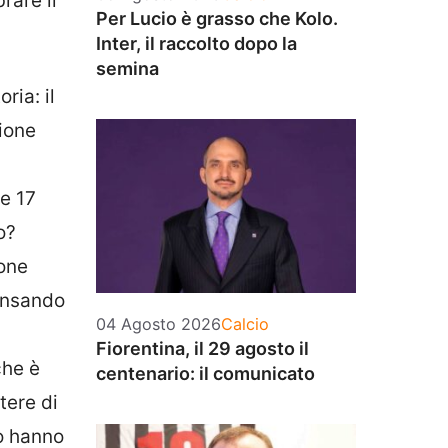
rare il
Per Lucio è grasso che Kolo.
Inter, il raccolto dopo la
semina
ria: il
zione
e 17
o?
ione
pensando
Categorie
04 Agosto 2026
Calcio
Fiorentina, il 29 agosto il
che è
centenario: il comunicato
tere di
so hanno