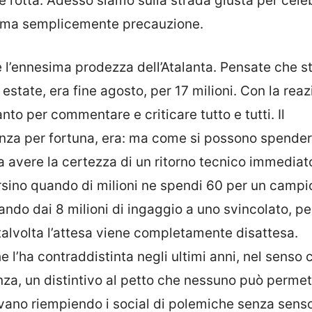
 rotta. Adesso siamo sulla strada giusta per celeb
hiama semplicemente precauzione.
’ennesima prodezza dell’Atalanta. Pensate che sto
estate, era fine agosto, per 17 milioni. Con la rea
anto per commentare e criticare tutto e tutti. Il
nza per fortuna, era: ma come si possono spender
za avere la certezza di un ritorno tecnico immediat
rsino quando di milioni ne spendi 60 per un camp
ando dai 8 milioni di ingaggio a uno svincolato, 
 talvolta l’attesa viene completamente disattesa.
e l’ha contraddistinta negli ultimi anni, nel senso 
za, un distintivo al petto che nessuno può permet
tavano riempiendo i social di polemiche senza sen