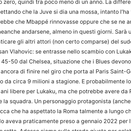
zero, quindi tra poco meno di un anno. La differe
ettando che la Juve si dia una mossa, intanto l’ha 
vorrebbe che Mbappé rinnovasse oppure che se ne 
eanche andarsene, almeno in questi giorni. Sarà 
ticare gli altri attori (non certo comparse) del su
san Vlahovic: se entrasse nello scambio con Lukak
45-50 dal Chelsea, situazione che i Blues devono
ncora di finire nel giro che porta al Paris Saint-
o da circa 9 milioni a stagione. E probabilmente l
ni libere per Lukaku, ma che potrebbe avere da P
e la squadra. Un personaggio protagonista (anche 
ca che ha aspettato la Roma talmente a lungo ch
e lo aveva praticamente preso a gennaio 2022 per l