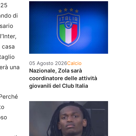
 25
ando di
sario
’Inter,
a casa
taglio
Categorie
05 Agosto 2026
Calcio
terà una
Nazionale, Zola sarà
coordinatore delle attività
giovanili del Club Italia
 Perché
to
oso