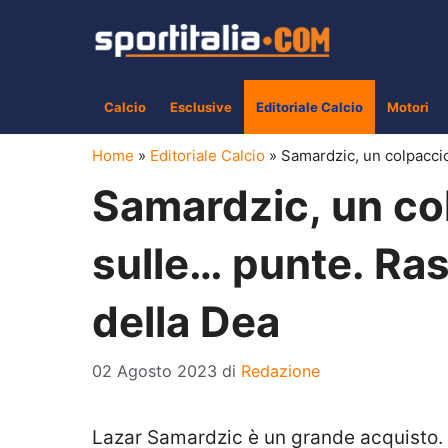
Vai
al
contenuto
Calcio
Esclusive
Editoriale Calcio
Motori
Home
»
Editoriale Calcio
»
Samardzic, un colpaccio
Samardzic, un col
sulle… punte. Ra
della Dea
02 Agosto 2023
di
Redazione
Lazar Samardzic è un grande acquisto. 