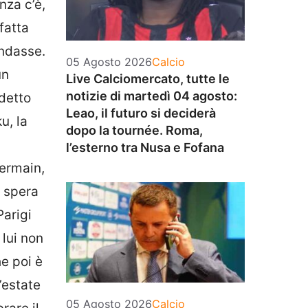
nza c’è,
fatta
andasse.
Categorie
05 Agosto 2026
Calcio
un
Live Calciomercato, tutte le
notizie di martedì 04 agosto:
ddetto
Leao, il futuro si deciderà
u, la
dopo la tournée. Roma,
l’esterno tra Nusa e Fofana
Germain,
o spera
arigi
lui non
e poi è
’estate
Categorie
05 Agosto 2026
Calcio