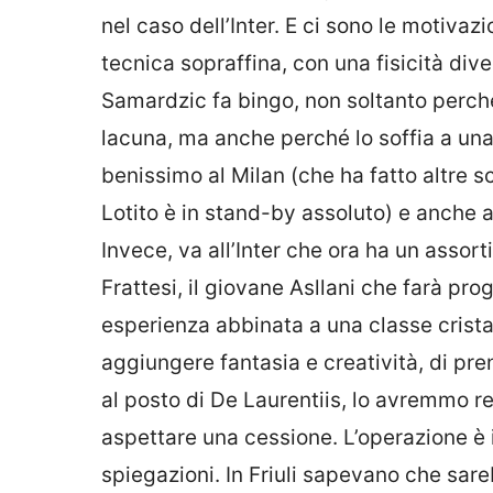
nel caso dell’Inter. E ci sono le motiva
tecnica sopraffina, con una fisicità diver
Samardzic fa bingo, non soltanto perché
lacuna, ma anche perché lo soffia a un
benissimo al Milan (che ha fatto altre s
Lotito è in stand-by assoluto) e anche al
Invece, va all’Inter che ora ha un assort
Frattesi, il giovane Asllani che farà pr
esperienza abbinata a una classe crista
aggiungere fantasia e creatività, di pre
al posto di De Laurentiis, lo avremmo r
aspettare una cessione. L’operazione è i
spiegazioni. In Friuli sapevano che sar