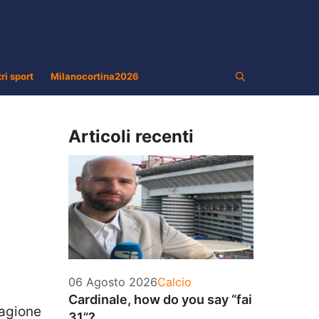
tri sport
Milanocortina2026
Articoli recenti
Categorie
06 Agosto 2026
Calcio
Cardinale, how do you say “fai
ragione
31”?