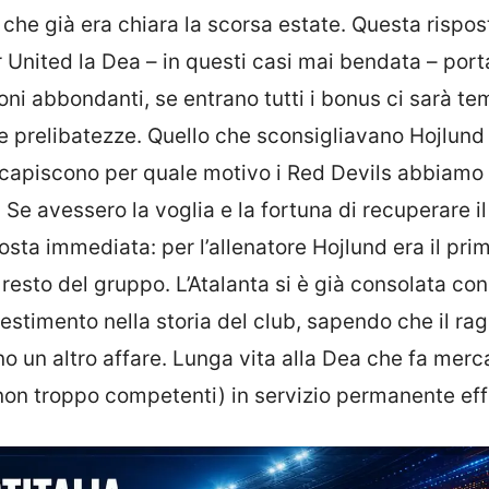
che già era chiara la scorsa estate. Questa rispos
 United la Dea – in questi casi mai bendata – port
ni abbondanti, se entrano tutti i bonus ci sarà t
e prelibatezze. Quello che sconsigliavano Hojlund
on capiscono per quale motivo i Red Devils abbiamo
Se avessero la voglia e la fortuna di recuperare il
sta immediata: per l’allenatore Hojlund era il pri
 resto del gruppo. L’Atalanta si è già consolata con
nvestimento nella storia del club, sapendo che il ra
 un altro affare. Lunga vita alla Dea che fa merc
 non troppo competenti) in servizio permanente eff