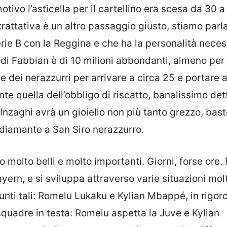
tivo l’asticella per il cartellino era scesa da 30 a
 trattativa è un altro passaggio giusto, stiamo parl
rie B con la Reggina e che ha la personalità neces
e di Fabbian è di 10 milioni abbondanti, almeno per l
 dei nerazzurri per arrivare a circa 25 e portare 
e quella dell’obbligo di riscatto, banalissimo det
 Inzaghi avrà un gioiello non più tanto grezzo, bas
 diamante a San Siro nerazzurro.
no molto belli e molto importanti. Giorni, forse ore.
yern, e si sviluppa attraverso varie situazioni mol
esunti tali: Romelu Lukaku e Kylian Mbappé, in rigor
quadre in testa: Romelu aspetta la Juve e Kylian