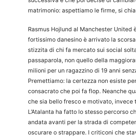
successiva e che poi decise di cambiare
matrimonio: aspettiamo le firme, si c
Rasmus Hojlund al Manchester United è l
fortissimo danesino è arrivato la scorsa 
stizzita di chi fa mercato sui social solt
passaparola, non quello della maggiora
milioni per un ragazzino di 19 anni sen
Premettiamo: la certezza non esiste pe
consacrato che poi fa flop. Neanche qu
che sia bello fresco e motivato, invece
L’Atalanta ha fatto lo stesso percorso ch
andata avanti per la strada di competen
oscurare o strappare. I criticoni che s