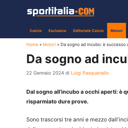
Vai
al
contenuto
Calcio
Esclusive
Editoriale Calcio
Motori
Home
»
Motori
»
Da sogno ad incubo: è successo 
Da sogno ad incu
22 Gennaio 2024
di
Luigi Pasquariello
Dal sogno all’incubo a occhi aperti: è 
risparmiato dure prove.
Sono trascorsi tre anni e mezzo dall’inci