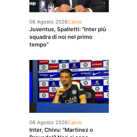
Categorie
08 Agosto 2026
Calcio
Juventus, Spalletti: “Inter più
squadra di noi nel primo
tempo”
Categorie
08 Agosto 2026
Calcio
Inter, Chivu: “Martinez o