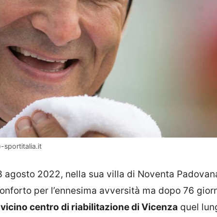
sportitalia.it
3 agosto 2022, nella sua villa di Noventa Padovan
sconforto per l’ennesima avversità ma dopo 76 giorn
vicino centro di riabilitazione di Vicenza
quel lun