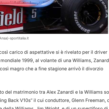
nsa)-sportitalia.it
così carico di aspettative si è rivelato per il driver
mondiale 1999, al volante di una Williams, Zanardi
così magro che a fine stagione arrivò il divorzio
.
ento del matrimonio tra Alex Zanardi e la Williams s
ing Back V10s” il cui conduttore, Glenn Freeman, 
e della Williams, Jim Wright, e di un supertifoso di