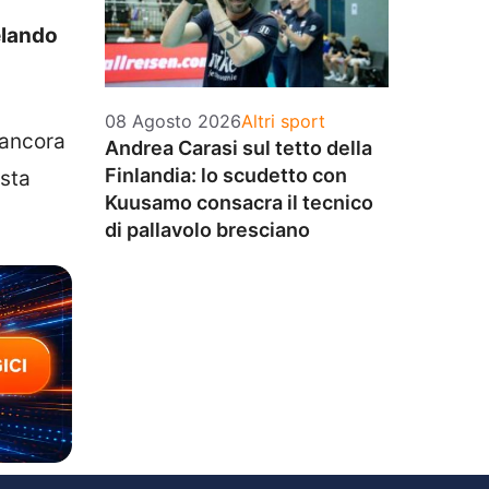
elando
Categorie
08 Agosto 2026
Altri sport
 ancora
Andrea Carasi sul tetto della
Finlandia: lo scudetto con
 sta
Kuusamo consacra il tecnico
di pallavolo bresciano