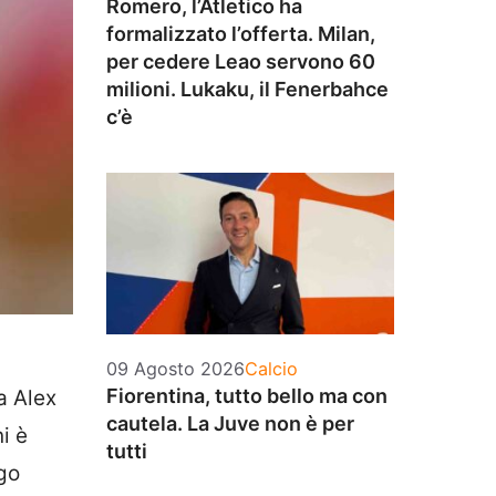
Romero, l’Atletico ha
formalizzato l’offerta. Milan,
per cedere Leao servono 60
milioni. Lukaku, il Fenerbahce
c’è
Categorie
09 Agosto 2026
Calcio
Fiorentina, tutto bello ma con
a Alex
cautela. La Juve non è per
i è
tutti
go