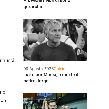
Provedel? Non ci sono
gerarchie”
 riuscì
Categorie
08 Agosto 2026
Calcio
Lutto per Messi, è morto il
padre Jorge
ono
con