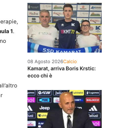
terapie,
mula 1
.
gno
Categorie
08 Agosto 2026
Calcio
Kamarat, arriva Boris Krstic:
ecco chi è
ll’altro
ar