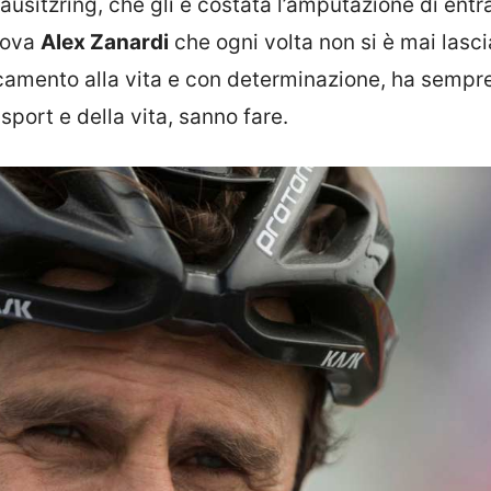
Lausitzring, che gli è costata l’amputazione di ent
rova
Alex Zanardi
che ogni volta non si è mai lasci
camento alla vita e con determinazione, ha
sempr
sport e della vita, sanno fare.