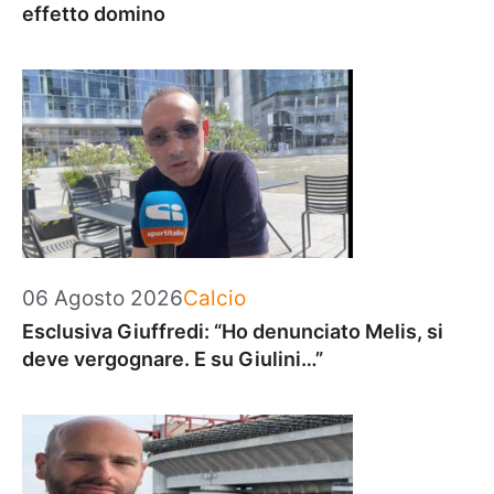
effetto domino
Categorie
06 Agosto 2026
Calcio
Esclusiva Giuffredi: “Ho denunciato Melis, si
deve vergognare. E su Giulini…”