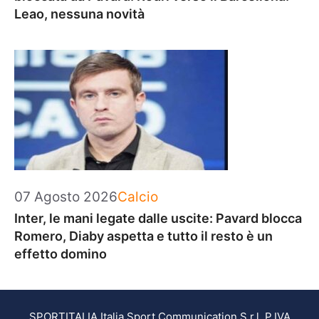
Leao, nessuna novità
Categorie
07 Agosto 2026
Calcio
Inter, le mani legate dalle uscite: Pavard blocca
Romero, Diaby aspetta e tutto il resto è un
effetto domino
SPORTITALIA Italia Sport Communication S.r.l. P.IVA