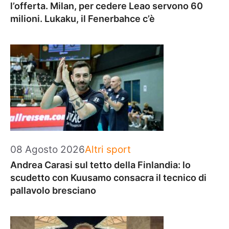
l’offerta. Milan, per cedere Leao servono 60
milioni. Lukaku, il Fenerbahce c’è
Categorie
08 Agosto 2026
Altri sport
Andrea Carasi sul tetto della Finlandia: lo
scudetto con Kuusamo consacra il tecnico di
pallavolo bresciano