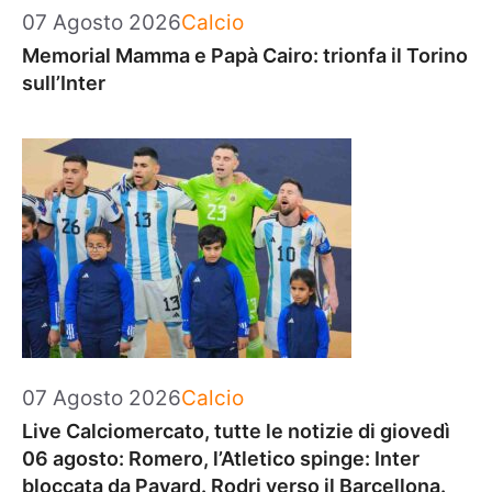
Categorie
07 Agosto 2026
Calcio
Memorial Mamma e Papà Cairo: trionfa il Torino
sull’Inter
Categorie
07 Agosto 2026
Calcio
Live Calciomercato, tutte le notizie di giovedì
06 agosto: Romero, l’Atletico spinge: Inter
bloccata da Pavard. Rodri verso il Barcellona.