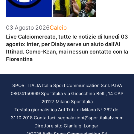
Categorie
03 Agosto 2026
Calcio
Live Calciomercato, tutte le notizie di lunedì 03
agosto: Inter, per Diaby serve un aiuto dall’Al
Ittihad. Como-Kean, mai nessun contatto con la
Fiorentina
SPORTITALIA Italia Sport Communication S.r.l. P.IVA
08674150969 Sportitalia via Gioacchino Belli, 14 CAP
20127 Milano Sportitalia
Testata giornalistica Aut.Trib. di Milano N° 262 del
31.10.2018 Contattaci: segnalazioni@sportitaliatv.com
Direttore sito Gianluigi Longari
@2026 Italia Sport Communication Srl