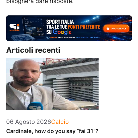
bisognerà dare risposte.
Articoli recenti
Categorie
06 Agosto 2026
Calcio
Cardinale, how do you say “fai 31”?