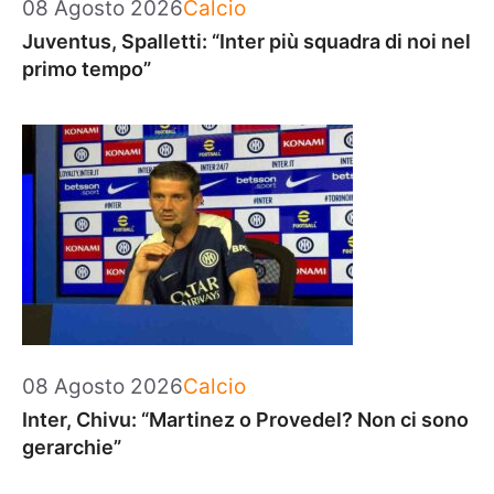
Categorie
08 Agosto 2026
Calcio
Juventus, Spalletti: “Inter più squadra di noi nel
primo tempo”
Categorie
08 Agosto 2026
Calcio
Inter, Chivu: “Martinez o Provedel? Non ci sono
gerarchie”