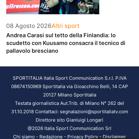
Categorie
08 Agosto 2026
Altri sport
Andrea Carasi sul tetto della Finlandia: lo
scudetto con Kuusamo consacra il tecnico di
pallavolo bresciano
SPORTITALIA Italia Sport Communication S.r.l. P.IVA
08674150969 Sportitalia via Gioacchino Belli, 14 CAP
20127 Milano Sportitalia
Testata giornalistica Aut.Trib. di Milano N° 262 del
31.10.2018 Contattaci: segnalazioni@sportitaliatv.com
Direttore sito Gianluigi Longari
@2026 Italia Sport Communication Srl
Chi siamo
-
Redazione
-
Privacy Policy
-
Disclaimer