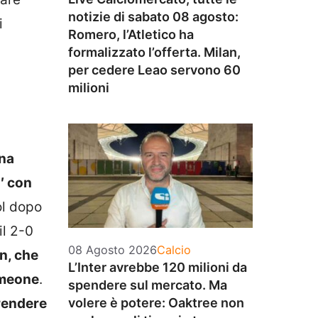
notizie di sabato 08 agosto:
i
Romero, l’Atletico ha
formalizzato l’offerta. Milan,
per cedere Leao servono 60
milioni
una
′ con
gol dopo
il 2-0
Categorie
08 Agosto 2026
Calcio
nn, che
L’Inter avrebbe 120 milioni da
Simeone
.
spendere sul mercato. Ma
rrendere
volere è potere: Oaktree non