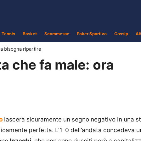
Tennis
Basket
Scommesse
Poker Sportivo
Gossip
Al
ra bisogna ripartire
ta che fa male: ora
o
lascerà sicuramente un segno negativo in una s
ticamente perfetta. L’1-0 dell’andata concedeva u
mone
Inzaghi
, che non sono riusciti però a capitaliz