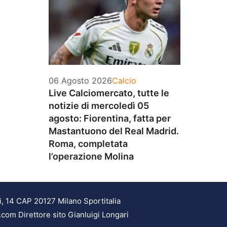
Categorie
06 Agosto 2026
Calcio
Live Calciomercato, tutte le
notizie di mercoledì 05
agosto: Fiorentina, fatta per
Mastantuono del Real Madrid.
Roma, completata
l’operazione Molina
i, 14 CAP 20127 Milano Sportitalia
.com Direttore sito Gianluigi Longari