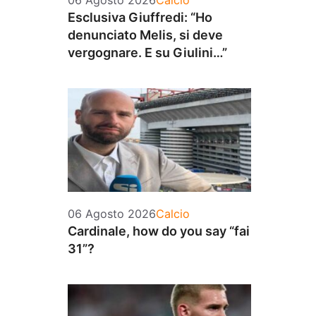
06 Agosto 2026
Calcio
Esclusiva Giuffredi: “Ho
denunciato Melis, si deve
vergognare. E su Giulini…”
Categorie
06 Agosto 2026
Calcio
Cardinale, how do you say “fai
31”?