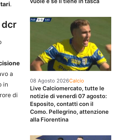
vuole e se li tiene in tasca
tari
.
 dcr
o
ecisione
avo a
Categorie
08 Agosto 2026
Calcio
o in
Live Calciomercato, tutte le
rore di
notizie di venerdì 07 agosto:
Esposito, contatti con il
Como. Pellegrino, attenzione
alla Fiorentina