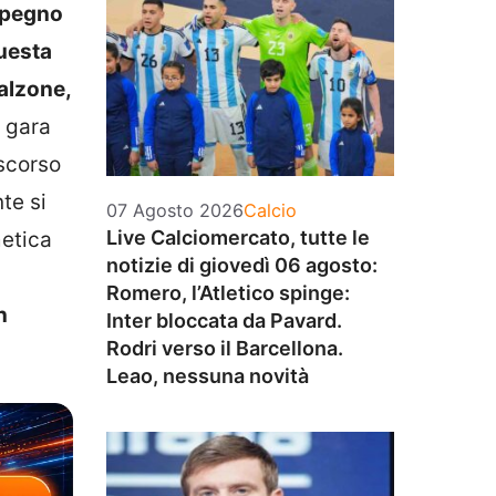
mpegno
questa
alzone,
a gara
iscorso
te si
Categorie
07 Agosto 2026
Calcio
Live Calciomercato, tutte le
metica
notizie di giovedì 06 agosto:
Romero, l’Atletico spinge:
n
Inter bloccata da Pavard.
Rodri verso il Barcellona.
Leao, nessuna novità