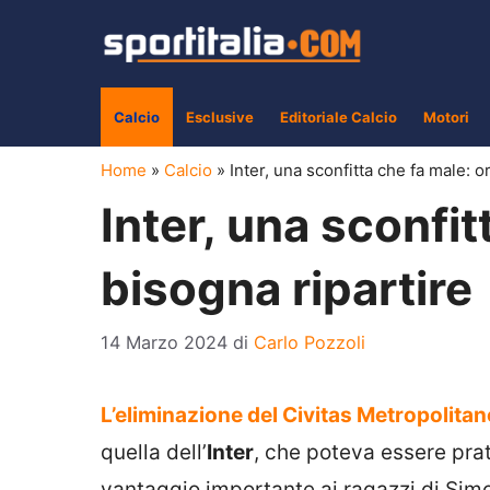
Vai
al
contenuto
Calcio
Esclusive
Editoriale Calcio
Motori
Home
»
Calcio
»
Inter, una sconfitta che fa male: o
Inter, una sconfit
bisogna ripartire
14 Marzo 2024
di
Carlo Pozzoli
L’eliminazione del Civitas Metropolitan
quella dell’
Inter
, che poteva essere pra
vantaggio importante ai ragazzi di Si