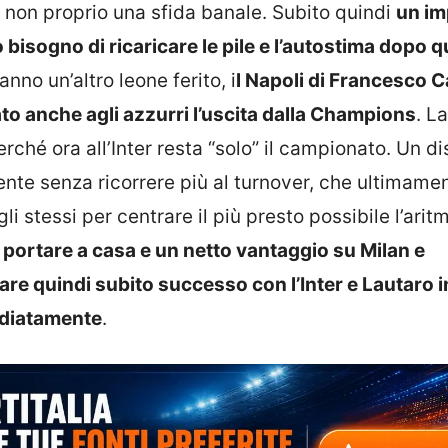
, non proprio una sfida banale. Subito quindi
un i
 bisogno di ricaricare le pile e l’autostima dopo 
anno un’altro leone ferito, i
l Napoli di Francesco C
to anche agli azzurri l’uscita dalla Champions
. L
perché ora all’Inter resta “solo” il campionato. Un d
nte senza ricorrere più al turnover, che ultimamen
i stessi per centrare il più presto possibile l’arit
portare a casa e un netto vantaggio su Milan e
re quindi subito successo con l’Inter e Lautaro i
ediatamente
.