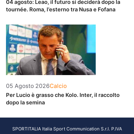
04 agosto: Leao, il futuro si deciderà dopo la
tournée. Roma, l’esterno tra Nusa e Fofana
Categorie
05 Agosto 2026
Calcio
Per Lucio è grasso che Kolo. Inter, il raccolto
dopo la semina
SPORTITALIA Italia Sport Communication S.r.l. P.IVA