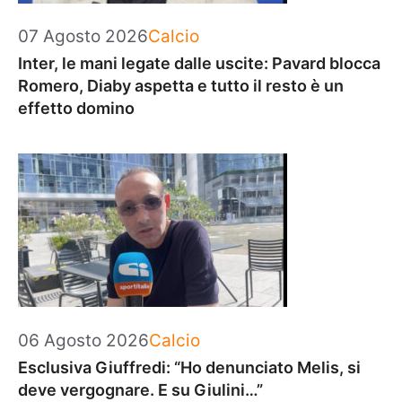
Categorie
07 Agosto 2026
Calcio
Inter, le mani legate dalle uscite: Pavard blocca
Romero, Diaby aspetta e tutto il resto è un
effetto domino
Categorie
06 Agosto 2026
Calcio
Esclusiva Giuffredi: “Ho denunciato Melis, si
deve vergognare. E su Giulini…”