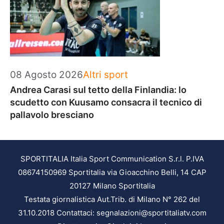
Categorie
08 Agosto 2026
Altri sport
Andrea Carasi sul tetto della Finlandia: lo
scudetto con Kuusamo consacra il tecnico di
pallavolo bresciano
SPORTITALIA Italia Sport Communication S.r.l. P.IVA
08674150969 Sportitalia via Gioacchino Belli, 14 CAP
20127 Milano Sportitalia
Testata giornalistica Aut.Trib. di Milano N° 262 del
31.10.2018 Contattaci: segnalazioni@sportitaliatv.com