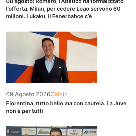
08 agosto: Romero, l’Atletico ha formalizzato
l’offerta. Milan, per cedere Leao servono 60
milioni. Lukaku, il Fenerbahce c’è
Categorie
09 Agosto 2026
Calcio
Fiorentina, tutto bello ma con cautela. La Juve
non è per tutti