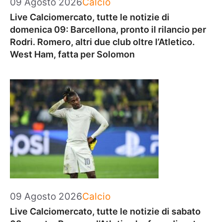
Categorie
09 Agosto 2026
Calcio
Live Calciomercato, tutte le notizie di
domenica 09: Barcellona, pronto il rilancio per
Rodri. Romero, altri due club oltre l’Atletico.
West Ham, fatta per Solomon
Categorie
09 Agosto 2026
Calcio
Live Calciomercato, tutte le notizie di sabato