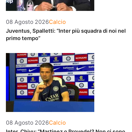
Categorie
08 Agosto 2026
Calcio
Juventus, Spalletti: “Inter più squadra di noi nel
primo tempo”
Categorie
08 Agosto 2026
Calcio
Inter, Chivu: “Martinez o Provedel? Non ci sono