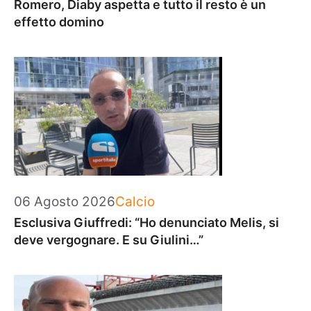
Romero, Diaby aspetta e tutto il resto è un
effetto domino
Categorie
06 Agosto 2026
Calcio
Esclusiva Giuffredi: “Ho denunciato Melis, si
deve vergognare. E su Giulini…”