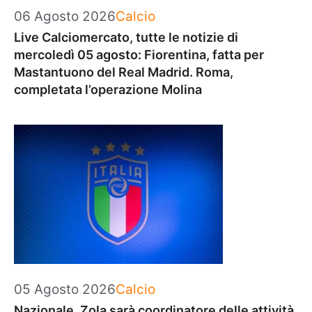
Categorie
06 Agosto 2026
Calcio
Live Calciomercato, tutte le notizie di
mercoledì 05 agosto: Fiorentina, fatta per
Mastantuono del Real Madrid. Roma,
completata l’operazione Molina
Categorie
05 Agosto 2026
Calcio
Nazionale, Zola sarà coordinatore delle attività