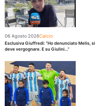
Categorie
06 Agosto 2026
Calcio
Esclusiva Giuffredi: “Ho denunciato Melis, si
deve vergognare. E su Giulini…”