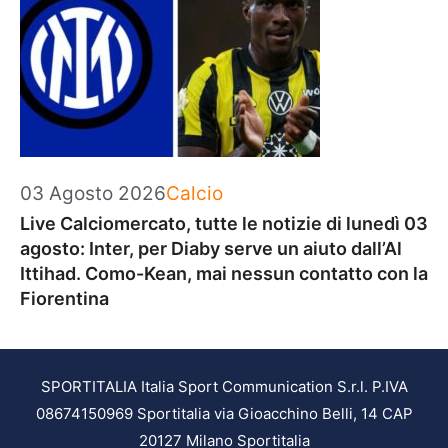
Categorie
03 Agosto 2026
Calcio
Live Calciomercato, tutte le notizie di lunedì 03
agosto: Inter, per Diaby serve un aiuto dall’Al
Ittihad. Como-Kean, mai nessun contatto con la
Fiorentina
SPORTITALIA Italia Sport Communication S.r.l. P.IVA
08674150969 Sportitalia via Gioacchino Belli, 14 CAP
20127 Milano Sportitalia