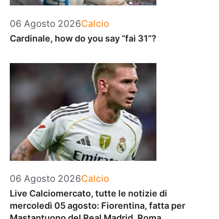
Categorie
06 Agosto 2026
Calcio
Cardinale, how do you say “fai 31”?
Categorie
06 Agosto 2026
Calcio
Live Calciomercato, tutte le notizie di
mercoledì 05 agosto: Fiorentina, fatta per
Mastantuono del Real Madrid. Roma,