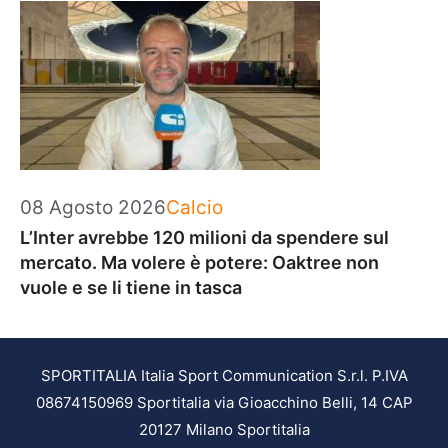
Categorie
08 Agosto 2026
Calcio
L’Inter avrebbe 120 milioni da spendere sul
mercato. Ma volere è potere: Oaktree non
vuole e se li tiene in tasca
SPORTITALIA Italia Sport Communication S.r.l. P.IVA
08674150969 Sportitalia via Gioacchino Belli, 14 CAP
20127 Milano Sportitalia