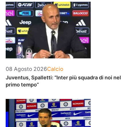
Categorie
08 Agosto 2026
Calcio
Juventus, Spalletti: “Inter più squadra di noi nel
primo tempo”