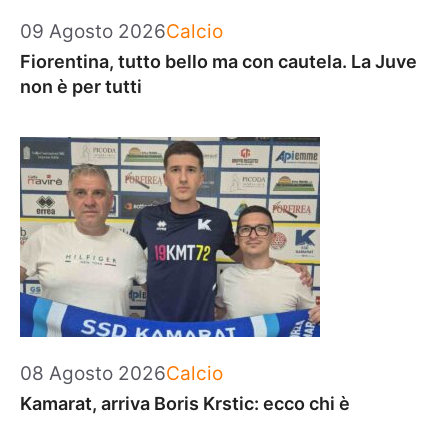
Categorie
09 Agosto 2026
Calcio
Fiorentina, tutto bello ma con cautela. La Juve
non è per tutti
Categorie
08 Agosto 2026
Calcio
Kamarat, arriva Boris Krstic: ecco chi è