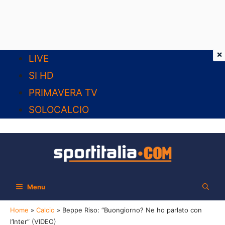
×
Vai
LIVE
al
SI HD
contenuto
PRIMAVERA TV
SOLOCALCIO
Menu
Home
»
Calcio
»
Beppe Riso: “Buongiorno? Ne ho parlato con
l’Inter” (VIDEO)