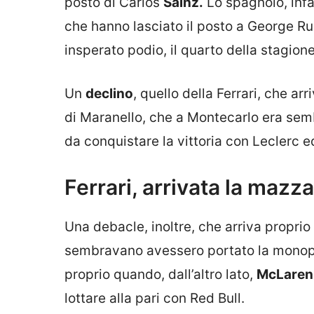
posto di Carlos
Sainz.
Lo spagnolo, infa
che hanno lasciato il posto a George Rus
insperato podio, il quarto della stagione
Un
declino
, quello della Ferrari, che 
di Maranello, che a Montecarlo era sem
da conquistare la vittoria con Leclerc e
Ferrari, arrivata la mazza
Una debacle, inoltre, che arriva propri
sembravano avessero portato la monopost
proprio quando, dall’altro lato,
McLaren
lottare alla pari con Red Bull.