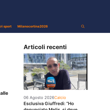
tri sport
Milanocortina2026
Articoli recenti
alle
Categorie
06 Agosto 2026
Calcio
Esclusiva Giuffredi: “Ho
denunciato Melis, si deve