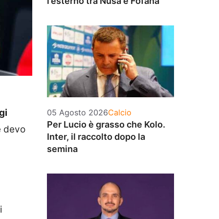
l’esterno tra Nusa e Fofana
gi
Categorie
05 Agosto 2026
Calcio
Per Lucio è grasso che Kolo.
e devo
Inter, il raccolto dopo la
semina
i