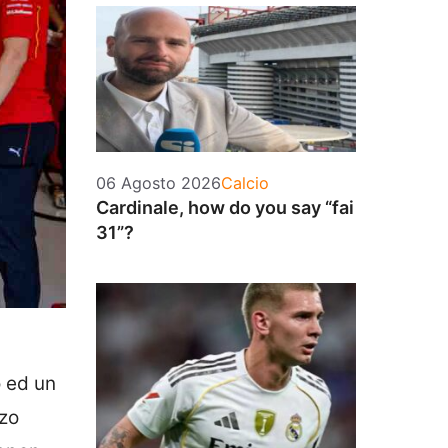
Categorie
06 Agosto 2026
Calcio
Cardinale, how do you say “fai
31”?
o ed un
rzo