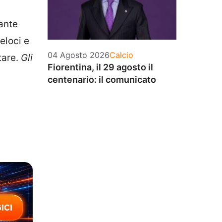
ante
eloci e
Categorie
04 Agosto 2026
Calcio
tare.
Gli
Fiorentina, il 29 agosto il
centenario: il comunicato