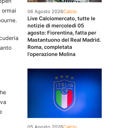
appen
n ormai
Categorie
06 Agosto 2026
Calcio
Live Calciomercato, tutte le
bourne.
notizie di mercoledì 05
agosto: Fiorentina, fatta per
scuderia
Mastantuono del Real Madrid.
Roma, completata
tanto
l’operazione Molina
he
iva
e
Categorie
05 Agosto 2026
Calcio