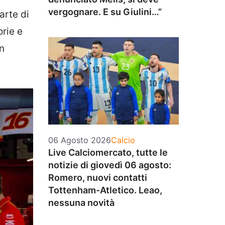
vergognare. E su Giulini…”
arte di
orie e
n
Categorie
06 Agosto 2026
Calcio
Live Calciomercato, tutte le
notizie di giovedì 06 agosto:
Romero, nuovi contatti
Tottenham-Atletico. Leao,
nessuna novità