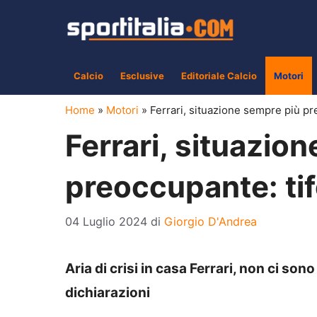
Vai
al
contenuto
Calcio
Esclusive
Editoriale Calcio
Motori
Home
»
Motori
»
Ferrari, situazione sempre più pre
Ferrari, situazio
preoccupante: tif
04 Luglio 2024
di
Giorgio D'Andrea
Aria di crisi in casa Ferrari, non ci sono
dichiarazioni