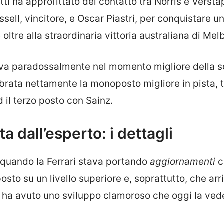
tti ha approfittato del contatto tra Norris e Verst
sell, vincitore, e Oscar Piastri, per conquistare u
 oltre alla straordinaria vittoria australiana di Mel
arriva paradossalmente nel momento migliore della 
brata nettamente la monoposto migliore in pista, 
d il terzo posto con Sainz.
ta dall’esperto: i dettagli
o quando la Ferrari stava portando
aggiornamenti
c
o su un livello superiore e, soprattutto, che arr
ha avuto uno sviluppo clamoroso che oggi la ved