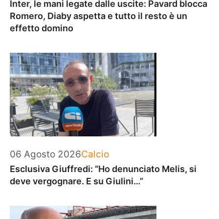
Inter, le mani legate dalle uscite: Pavard blocca
Romero, Diaby aspetta e tutto il resto è un
effetto domino
Categorie
06 Agosto 2026
Calcio
Esclusiva Giuffredi: “Ho denunciato Melis, si
deve vergognare. E su Giulini…”