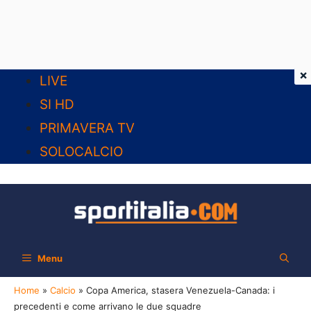
×
Vai
LIVE
al
SI HD
contenuto
PRIMAVERA TV
SOLOCALCIO
Menu
Home
»
Calcio
»
Copa America, stasera Venezuela-Canada: i
precedenti e come arrivano le due squadre