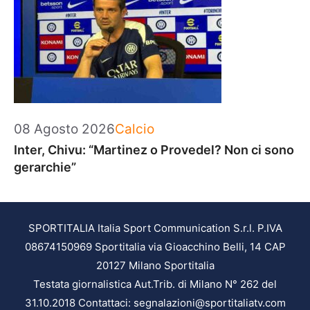
Categorie
08 Agosto 2026
Calcio
Inter, Chivu: “Martinez o Provedel? Non ci sono
gerarchie”
SPORTITALIA Italia Sport Communication S.r.l. P.IVA
08674150969 Sportitalia via Gioacchino Belli, 14 CAP
20127 Milano Sportitalia
Testata giornalistica Aut.Trib. di Milano N° 262 del
31.10.2018 Contattaci: segnalazioni@sportitaliatv.com