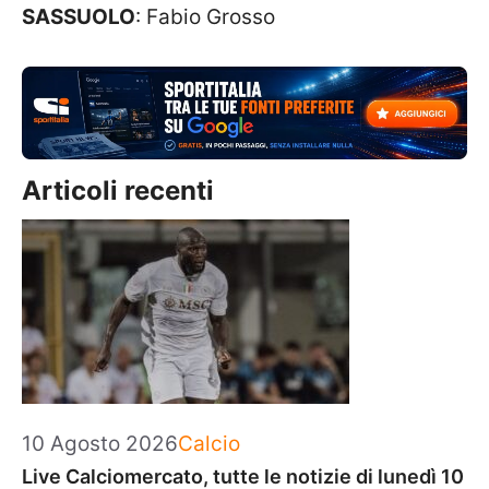
SASSUOLO
: Fabio Grosso
Articoli recenti
Categorie
10 Agosto 2026
Calcio
Live Calciomercato, tutte le notizie di lunedì 10