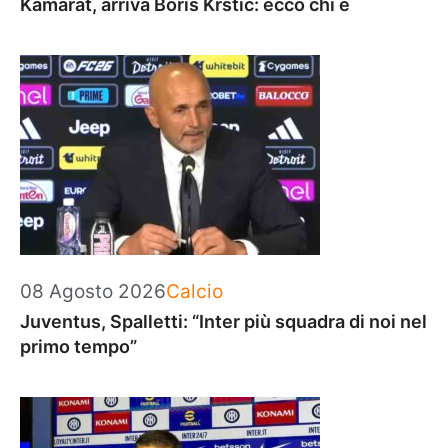
Kamarat, arriva Boris Krstic: ecco chi è
Categorie
08 Agosto 2026
Calcio
Juventus, Spalletti: “Inter più squadra di noi nel
primo tempo”