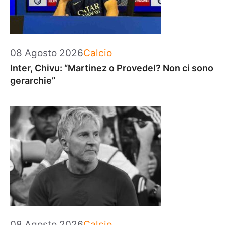
Categorie
08 Agosto 2026
Calcio
Inter, Chivu: “Martinez o Provedel? Non ci sono
gerarchie”
Categorie
08 Agosto 2026
Calcio