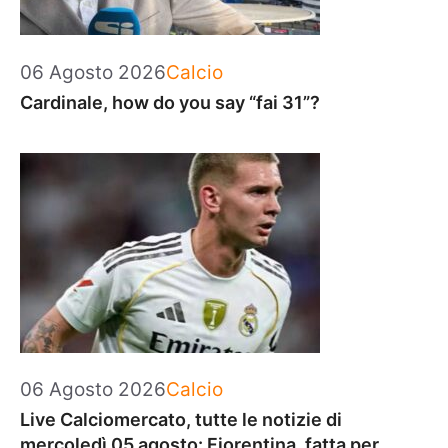
Categorie
06 Agosto 2026
Calcio
Cardinale, how do you say “fai 31”?
Categorie
06 Agosto 2026
Calcio
Live Calciomercato, tutte le notizie di
mercoledì 05 agosto: Fiorentina, fatta per