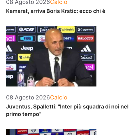
Categorie
08 Agosto 2026
Calcio
Kamarat, arriva Boris Krstic: ecco chi è
Categorie
08 Agosto 2026
Calcio
Juventus, Spalletti: “Inter più squadra di noi nel
primo tempo”