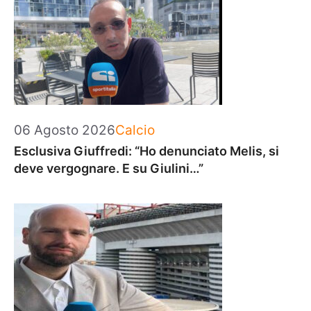
Categorie
06 Agosto 2026
Calcio
Esclusiva Giuffredi: “Ho denunciato Melis, si
deve vergognare. E su Giulini…”