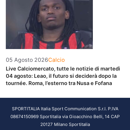
Categorie
05 Agosto 2026
Calcio
Live Calciomercato, tutte le notizie di martedì
04 agosto: Leao, il futuro si deciderà dopo la
tournée. Roma, l’esterno tra Nusa e Fofana
SPORTITALIA Italia Sport Communication S.r.l. P.IVA
08674150969 Sportitalia via Gioacchino Belli, 14 CAP
20127 Milano Sportitalia