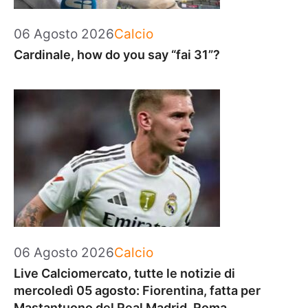
Categorie
06 Agosto 2026
Calcio
Cardinale, how do you say “fai 31”?
Categorie
06 Agosto 2026
Calcio
Live Calciomercato, tutte le notizie di
mercoledì 05 agosto: Fiorentina, fatta per
Mastantuono del Real Madrid. Roma,