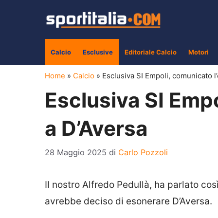
Vai
al
contenuto
Calcio
Esclusive
Editoriale Calcio
Motori
Home
»
Calcio
»
Esclusiva SI Empoli, comunicato l
Esclusiva SI Empo
a D’Aversa
28 Maggio 2025
di
Carlo Pozzoli
Il nostro Alfredo Pedullà, ha parlato cos
avrebbe deciso di esonerare D’Aversa.