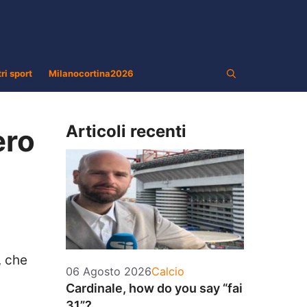
tri sport
Milanocortina2026
Articoli recenti
ero
, che
Categorie
06 Agosto 2026
Calcio
Cardinale, how do you say “fai
31”?