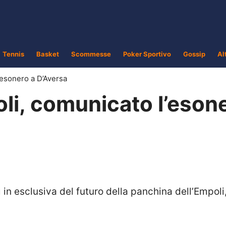
Tennis
Basket
Scommesse
Poker Sportivo
Gossip
Al
’esonero a D’Aversa
li, comunicato l’eson
ì in esclusiva del futuro della panchina dell’Empoli