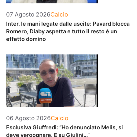
Categorie
07 Agosto 2026
Calcio
Inter, le mani legate dalle uscite: Pavard blocca
Romero, Diaby aspetta e tutto il resto è un
effetto domino
Categorie
06 Agosto 2026
Calcio
Esclusiva Giuffredi: “Ho denunciato Melis, si
deve vergognare. E su Giulini…”