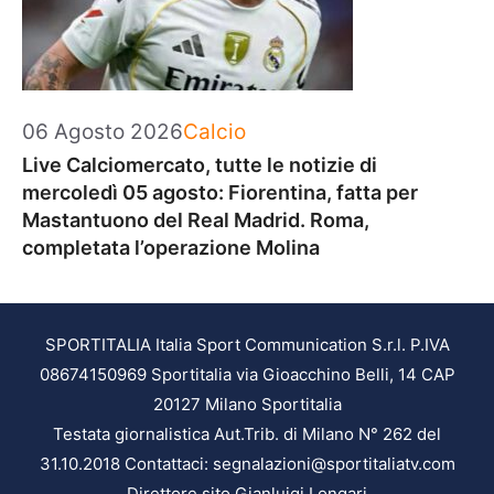
Categorie
06 Agosto 2026
Calcio
Live Calciomercato, tutte le notizie di
mercoledì 05 agosto: Fiorentina, fatta per
Mastantuono del Real Madrid. Roma,
completata l’operazione Molina
SPORTITALIA Italia Sport Communication S.r.l. P.IVA
08674150969 Sportitalia via Gioacchino Belli, 14 CAP
20127 Milano Sportitalia
Testata giornalistica Aut.Trib. di Milano N° 262 del
31.10.2018 Contattaci: segnalazioni@sportitaliatv.com
Direttore sito Gianluigi Longari