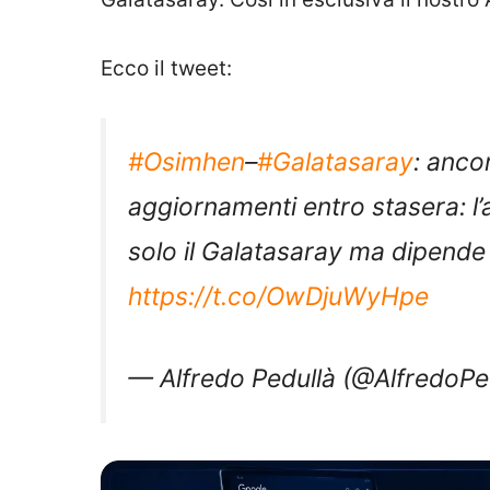
Ecco il tweet:
#Osimhen
–
#Galatasaray
: anco
aggiornamenti entro stasera: l’
solo il Galatasaray ma dipende
https://t.co/OwDjuWyHpe
— Alfredo Pedullà (@AlfredoPe