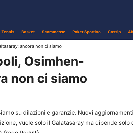
Tennis
Basket
Scommesse
Poker Sportivo
Gossip
Al
ltasaray: ancora non ci siamo
poli, Osimhen-
ra non ci siamo
siamo su dilazioni e garanzie. Nuovi aggiornamenti
sizione, vuole solo il Galatasaray ma dipende solo 
 Alfredo Pedullà.