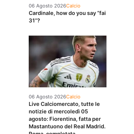
Categorie
06 Agosto 2026
Calcio
Cardinale, how do you say “fai
31”?
Categorie
06 Agosto 2026
Calcio
Live Calciomercato, tutte le
notizie di mercoledì 05
agosto: Fiorentina, fatta per
Mastantuono del Real Madrid.
Roma, completata