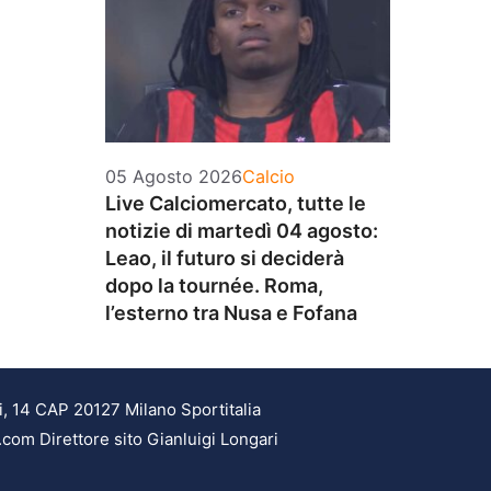
Categorie
05 Agosto 2026
Calcio
Live Calciomercato, tutte le
notizie di martedì 04 agosto:
Leao, il futuro si deciderà
dopo la tournée. Roma,
l’esterno tra Nusa e Fofana
i, 14 CAP 20127 Milano Sportitalia
.com Direttore sito Gianluigi Longari