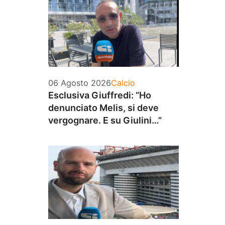
Categorie
06 Agosto 2026
Calcio
Esclusiva Giuffredi: “Ho
denunciato Melis, si deve
vergognare. E su Giulini…”