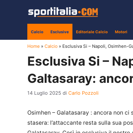
Vai
al
contenuto
Calcio
Esclusive
Editoriale Calcio
Motori
Home
»
Calcio
»
Esclusiva Si – Napoli, Osimhen-Ga
Esclusiva Si – Na
Galtasaray: anco
14 Luglio 2025
di
Carlo Pozzoli
Osimhen
–
Galatasaray
: ancora non ci 
stasera: l’attaccante resta sulla sua po
Galatasaray. Così in esclusiva il nostro