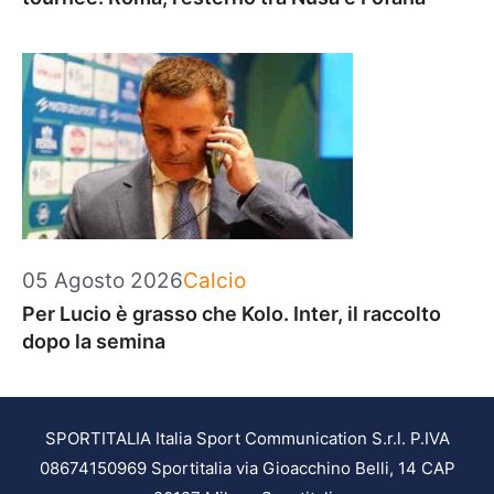
Categorie
05 Agosto 2026
Calcio
Per Lucio è grasso che Kolo. Inter, il raccolto
dopo la semina
SPORTITALIA Italia Sport Communication S.r.l. P.IVA
08674150969 Sportitalia via Gioacchino Belli, 14 CAP