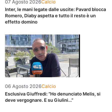
Categorie
07 Agosto 2026
Calcio
Inter, le mani legate dalle uscite: Pavard blocca
Romero, Diaby aspetta e tutto il resto è un
effetto domino
Categorie
06 Agosto 2026
Calcio
Esclusiva Giuffredi: “Ho denunciato Melis, si
deve vergognare. E su Giulini…”