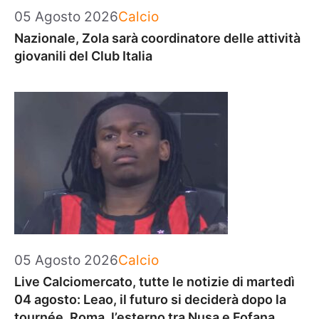
Categorie
05 Agosto 2026
Calcio
Nazionale, Zola sarà coordinatore delle attività
giovanili del Club Italia
Categorie
05 Agosto 2026
Calcio
Live Calciomercato, tutte le notizie di martedì
04 agosto: Leao, il futuro si deciderà dopo la
tournée. Roma, l’esterno tra Nusa e Fofana