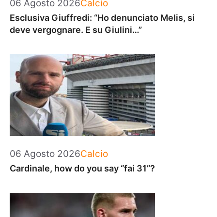
Categorie
06 Agosto 2026
Calcio
Esclusiva Giuffredi: “Ho denunciato Melis, si
deve vergognare. E su Giulini…”
Categorie
06 Agosto 2026
Calcio
Cardinale, how do you say “fai 31”?