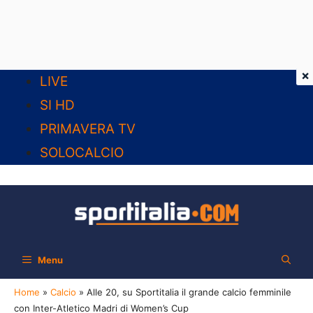
×
Vai
LIVE
al
SI HD
contenuto
PRIMAVERA TV
SOLOCALCIO
Menu
Home
»
Calcio
»
Alle 20, su Sportitalia il grande calcio femminile
con Inter-Atletico Madri di Women’s Cup