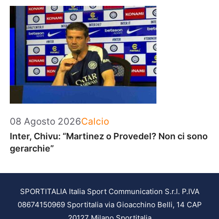
Categorie
08 Agosto 2026
Calcio
Inter, Chivu: “Martinez o Provedel? Non ci sono
gerarchie”
SPORTITALIA Italia Sport Communication S.r.l. P.IVA
08674150969 Sportitalia via Gioacchino Belli, 14 CAP
20127 Milano Sportitalia