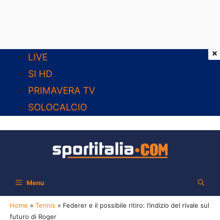
×
Vai
LIVE
al
SI HD
contenuto
PRIMAVERA TV
SOLOCALCIO
Menu
Home
»
Tennis
»
Federer e il possibile ritiro: l’indizio del rivale sul
futuro di Roger