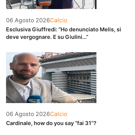
Categorie
06 Agosto 2026
Calcio
Esclusiva Giuffredi: “Ho denunciato Melis, si
deve vergognare. E su Giulini…”
Categorie
06 Agosto 2026
Calcio
Cardinale, how do you say “fai 31”?