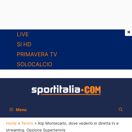
×
Vai
LIVE
al
SI HD
contenuto
PRIMAVERA TV
SOLOCALCIO
Menu
Home
»
Tennis
»
Atp Montecarlo, dove vederlo in diretta tv e
streaming. Opzione Supertennis