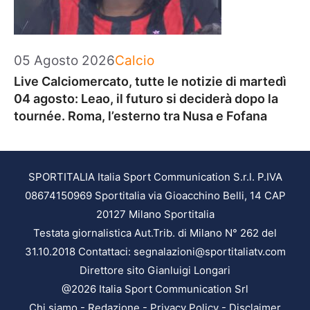
Categorie
05 Agosto 2026
Calcio
Live Calciomercato, tutte le notizie di martedì
04 agosto: Leao, il futuro si deciderà dopo la
tournée. Roma, l’esterno tra Nusa e Fofana
SPORTITALIA Italia Sport Communication S.r.l. P.IVA
08674150969 Sportitalia via Gioacchino Belli, 14 CAP
20127 Milano Sportitalia
Testata giornalistica Aut.Trib. di Milano N° 262 del
31.10.2018 Contattaci: segnalazioni@sportitaliatv.com
Direttore sito Gianluigi Longari
@2026 Italia Sport Communication Srl
Chi siamo
-
Redazione
-
Privacy Policy
-
Disclaimer