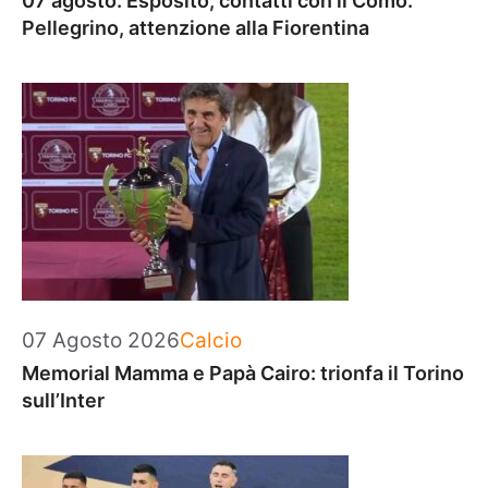
07 agosto: Esposito, contatti con il Como.
Pellegrino, attenzione alla Fiorentina
Categorie
07 Agosto 2026
Calcio
Memorial Mamma e Papà Cairo: trionfa il Torino
sull’Inter