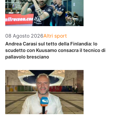
Categorie
08 Agosto 2026
Altri sport
Andrea Carasi sul tetto della Finlandia: lo
scudetto con Kuusamo consacra il tecnico di
pallavolo bresciano